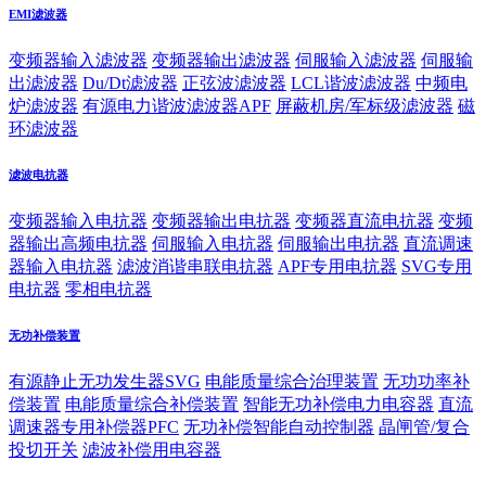
EMI滤波器
变频器输入滤波器
变频器输出滤波器
伺服输入滤波器
伺服输
出滤波器
Du/Dt滤波器
正弦波滤波器
LCL谐波滤波器
中频电
炉滤波器
有源电力谐波滤波器APF
屏蔽机房/军标级滤波器
磁
环滤波器
滤波电抗器
变频器输入电抗器
变频器输出电抗器
变频器直流电抗器
变频
器输出高频电抗器
伺服输入电抗器
伺服输出电抗器
直流调速
器输入电抗器
滤波消谐串联电抗器
APF专用电抗器
SVG专用
电抗器
零相电抗器
无功补偿装置
有源静止无功发生器SVG
电能质量综合治理装置
无功功率补
偿装置
电能质量综合补偿装置
智能无功补偿电力电容器
直流
调速器专用补偿器PFC
无功补偿智能自动控制器
晶闸管/复合
投切开关
滤波补偿用电容器