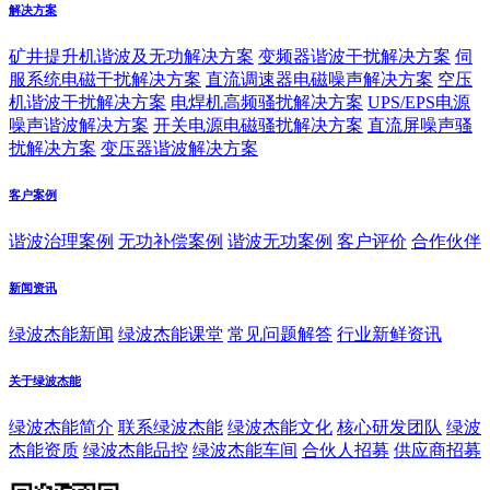
解决方案
矿井提升机谐波及无功解决方案
变频器谐波干扰解决方案
伺
服系统电磁干扰解决方案
直流调速器电磁噪声解决方案
空压
机谐波干扰解决方案
电焊机高频骚扰解决方案
UPS/EPS电源
噪声谐波解决方案
开关电源电磁骚扰解决方案
直流屏噪声骚
扰解决方案
变压器谐波解决方案
客户案例
谐波治理案例
无功补偿案例
谐波无功案例
客户评价
合作伙伴
新闻资讯
绿波杰能新闻
绿波杰能课堂
常见问题解答
行业新鲜资讯
关于绿波杰能
绿波杰能简介
联系绿波杰能
绿波杰能文化
核心研发团队
绿波
杰能资质
绿波杰能品控
绿波杰能车间
合伙人招募
供应商招募