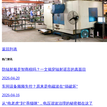
返回列表
热门资讯
防辐射服是智商税吗？一文揭穿辐射谣言的真面目
2026-04-20
车间设备频频失控？原来是电磁波在“搞破坏”
2026-04-16
从"电老虎"到"乖猫咪"，电压谐波治理的秘密都在这了