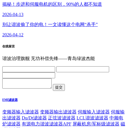
揭秘！步进和伺服电机的区别，90%的人都不知道
2026-04-13
别让谐波偷了你的电！一文读懂这个电网“杀手”
2026-04-12
在线留言
谐波治理旗舰 无功补偿先锋——青岛绿波杰能
EMI滤波器
变频器输入滤波器
变频器输出滤波器
伺服输入滤波器
伺服输
出滤波器
Du/Dt滤波器
正弦波滤波器
LCL谐波滤波器
中频电
炉滤波器
有源电力谐波滤波器APF
屏蔽机房/军标级滤波器
磁