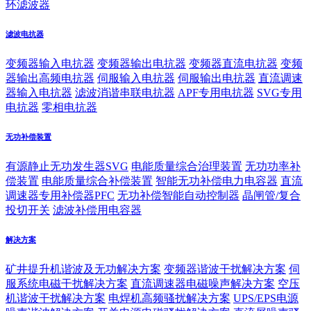
环滤波器
滤波电抗器
变频器输入电抗器
变频器输出电抗器
变频器直流电抗器
变频
器输出高频电抗器
伺服输入电抗器
伺服输出电抗器
直流调速
器输入电抗器
滤波消谐串联电抗器
APF专用电抗器
SVG专用
电抗器
零相电抗器
无功补偿装置
有源静止无功发生器SVG
电能质量综合治理装置
无功功率补
偿装置
电能质量综合补偿装置
智能无功补偿电力电容器
直流
调速器专用补偿器PFC
无功补偿智能自动控制器
晶闸管/复合
投切开关
滤波补偿用电容器
解决方案
矿井提升机谐波及无功解决方案
变频器谐波干扰解决方案
伺
服系统电磁干扰解决方案
直流调速器电磁噪声解决方案
空压
机谐波干扰解决方案
电焊机高频骚扰解决方案
UPS/EPS电源