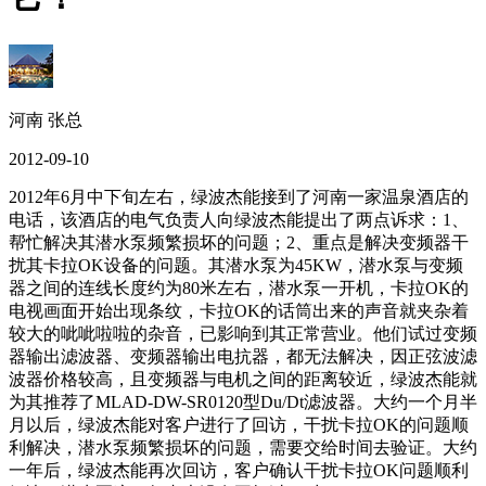
河南 张总
2012-09-10
2012
年
6
月中下旬左右，绿波杰能接到了河南一家温泉酒店的
电话，该酒店的电气负责人向绿波杰能提出了两点诉求：
1
、
帮忙解决其潜水泵频繁损坏的问题；
2
、重点是解决变频器干
扰其卡拉
OK
设备的问题。其潜水泵为
45KW
，潜水泵与变频
器之间的连线长度约为
80
米左右，潜水泵一开机，卡拉
OK
的
电视画面开始出现条纹，卡拉
OK
的话筒出来的声音就夹杂着
较大的呲呲啦啦的杂音，已影响到其正常营业。他们试过变频
器输出滤波器、变频器输出电抗器，都无法解决，因正弦波滤
波器价格较高，且变频器与电机之间的距离较近，绿波杰能就
为其推荐了
MLAD-DW-SR0120
型
Du/Dt
滤波器。大约一个月半
月以后，绿波杰能对客户进行了回访，干扰卡拉
OK
的问题顺
利解决，潜水泵频繁损坏的问题，需要交给时间去验证。大约
一年后，绿波杰能再次回访，客户确认干扰卡拉
OK
问题顺利