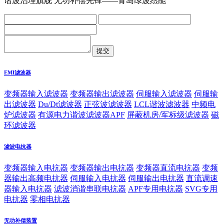
谐波治理旗舰 无功补偿先锋——青岛绿波杰能
EMI滤波器
变频器输入滤波器
变频器输出滤波器
伺服输入滤波器
伺服输
出滤波器
Du/Dt滤波器
正弦波滤波器
LCL谐波滤波器
中频电
炉滤波器
有源电力谐波滤波器APF
屏蔽机房/军标级滤波器
磁
环滤波器
滤波电抗器
变频器输入电抗器
变频器输出电抗器
变频器直流电抗器
变频
器输出高频电抗器
伺服输入电抗器
伺服输出电抗器
直流调速
器输入电抗器
滤波消谐串联电抗器
APF专用电抗器
SVG专用
电抗器
零相电抗器
无功补偿装置