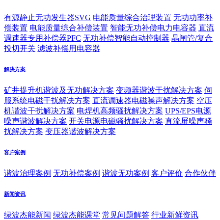
有源静止无功发生器SVG
电能质量综合治理装置
无功功率补
偿装置
电能质量综合补偿装置
智能无功补偿电力电容器
直流
调速器专用补偿器PFC
无功补偿智能自动控制器
晶闸管/复合
投切开关
滤波补偿用电容器
解决方案
矿井提升机谐波及无功解决方案
变频器谐波干扰解决方案
伺
服系统电磁干扰解决方案
直流调速器电磁噪声解决方案
空压
机谐波干扰解决方案
电焊机高频骚扰解决方案
UPS/EPS电源
噪声谐波解决方案
开关电源电磁骚扰解决方案
直流屏噪声骚
扰解决方案
变压器谐波解决方案
客户案例
谐波治理案例
无功补偿案例
谐波无功案例
客户评价
合作伙伴
新闻资讯
绿波杰能新闻
绿波杰能课堂
常见问题解答
行业新鲜资讯