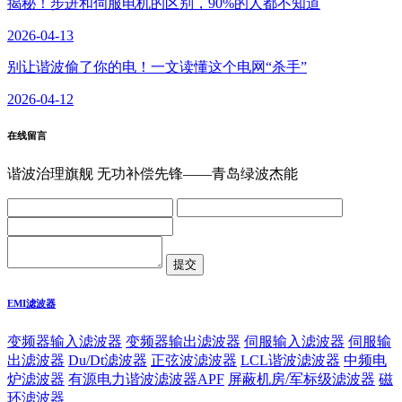
揭秘！步进和伺服电机的区别，90%的人都不知道
2026-04-13
别让谐波偷了你的电！一文读懂这个电网“杀手”
2026-04-12
在线留言
谐波治理旗舰 无功补偿先锋——青岛绿波杰能
EMI滤波器
变频器输入滤波器
变频器输出滤波器
伺服输入滤波器
伺服输
出滤波器
Du/Dt滤波器
正弦波滤波器
LCL谐波滤波器
中频电
炉滤波器
有源电力谐波滤波器APF
屏蔽机房/军标级滤波器
磁
环滤波器