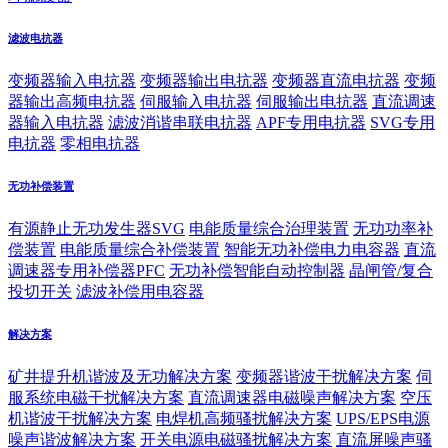
滤波电抗器
变频器输入电抗器
变频器输出电抗器
变频器直流电抗器
变频
器输出高频电抗器
伺服输入电抗器
伺服输出电抗器
直流调速
器输入电抗器
滤波消谐串联电抗器
APF专用电抗器
SVG专用
电抗器
零相电抗器
无功补偿装置
有源静止无功发生器SVG
电能质量综合治理装置
无功功率补
偿装置
电能质量综合补偿装置
智能无功补偿电力电容器
直流
调速器专用补偿器PFC
无功补偿智能自动控制器
晶闸管/复合
投切开关
滤波补偿用电容器
解决方案
矿井提升机谐波及无功解决方案
变频器谐波干扰解决方案
伺
服系统电磁干扰解决方案
直流调速器电磁噪声解决方案
空压
机谐波干扰解决方案
电焊机高频骚扰解决方案
UPS/EPS电源
噪声谐波解决方案
开关电源电磁骚扰解决方案
直流屏噪声骚