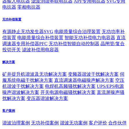
器输入电抗器
滤波消谐串联电抗器
APF专用电抗器
SVG专用
电抗器
零相电抗器
无功补偿装置
有源静止无功发生器SVG
电能质量综合治理装置
无功功率补
偿装置
电能质量综合补偿装置
智能无功补偿电力电容器
直流
调速器专用补偿器PFC
无功补偿智能自动控制器
晶闸管/复合
投切开关
滤波补偿用电容器
解决方案
矿井提升机谐波及无功解决方案
变频器谐波干扰解决方案
伺
服系统电磁干扰解决方案
直流调速器电磁噪声解决方案
空压
机谐波干扰解决方案
电焊机高频骚扰解决方案
UPS/EPS电源
噪声谐波解决方案
开关电源电磁骚扰解决方案
直流屏噪声骚
扰解决方案
变压器谐波解决方案
客户案例
谐波治理案例
无功补偿案例
谐波无功案例
客户评价
合作伙伴