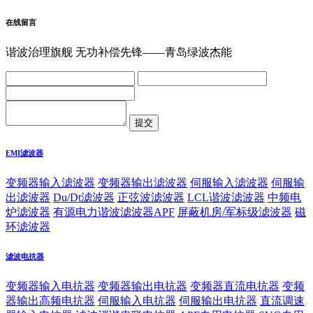
在线留言
谐波治理旗舰 无功补偿先锋——青岛绿波杰能
EMI滤波器
变频器输入滤波器
变频器输出滤波器
伺服输入滤波器
伺服输
出滤波器
Du/Dt滤波器
正弦波滤波器
LCL谐波滤波器
中频电
炉滤波器
有源电力谐波滤波器APF
屏蔽机房/军标级滤波器
磁
环滤波器
滤波电抗器
变频器输入电抗器
变频器输出电抗器
变频器直流电抗器
变频
器输出高频电抗器
伺服输入电抗器
伺服输出电抗器
直流调速