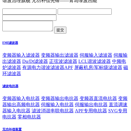
谐波治理旗舰 无功补偿先锋——青岛绿波杰能
EMI滤波器
变频器输入滤波器
变频器输出滤波器
伺服输入滤波器
伺服输
出滤波器
Du/Dt滤波器
正弦波滤波器
LCL谐波滤波器
中频电
炉滤波器
有源电力谐波滤波器APF
屏蔽机房/军标级滤波器
磁
环滤波器
滤波电抗器
变频器输入电抗器
变频器输出电抗器
变频器直流电抗器
变频
器输出高频电抗器
伺服输入电抗器
伺服输出电抗器
直流调速
器输入电抗器
滤波消谐串联电抗器
APF专用电抗器
SVG专用
电抗器
零相电抗器
无功补偿装置