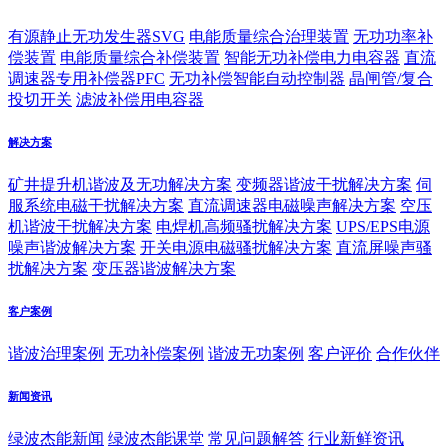
有源静止无功发生器SVG
电能质量综合治理装置
无功功率补
偿装置
电能质量综合补偿装置
智能无功补偿电力电容器
直流
调速器专用补偿器PFC
无功补偿智能自动控制器
晶闸管/复合
投切开关
滤波补偿用电容器
解决方案
矿井提升机谐波及无功解决方案
变频器谐波干扰解决方案
伺
服系统电磁干扰解决方案
直流调速器电磁噪声解决方案
空压
机谐波干扰解决方案
电焊机高频骚扰解决方案
UPS/EPS电源
噪声谐波解决方案
开关电源电磁骚扰解决方案
直流屏噪声骚
扰解决方案
变压器谐波解决方案
客户案例
谐波治理案例
无功补偿案例
谐波无功案例
客户评价
合作伙伴
新闻资讯
绿波杰能新闻
绿波杰能课堂
常见问题解答
行业新鲜资讯