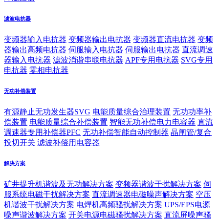
滤波电抗器
变频器输入电抗器
变频器输出电抗器
变频器直流电抗器
变频
器输出高频电抗器
伺服输入电抗器
伺服输出电抗器
直流调速
器输入电抗器
滤波消谐串联电抗器
APF专用电抗器
SVG专用
电抗器
零相电抗器
无功补偿装置
有源静止无功发生器SVG
电能质量综合治理装置
无功功率补
偿装置
电能质量综合补偿装置
智能无功补偿电力电容器
直流
调速器专用补偿器PFC
无功补偿智能自动控制器
晶闸管/复合
投切开关
滤波补偿用电容器
解决方案
矿井提升机谐波及无功解决方案
变频器谐波干扰解决方案
伺
服系统电磁干扰解决方案
直流调速器电磁噪声解决方案
空压
机谐波干扰解决方案
电焊机高频骚扰解决方案
UPS/EPS电源
噪声谐波解决方案
开关电源电磁骚扰解决方案
直流屏噪声骚