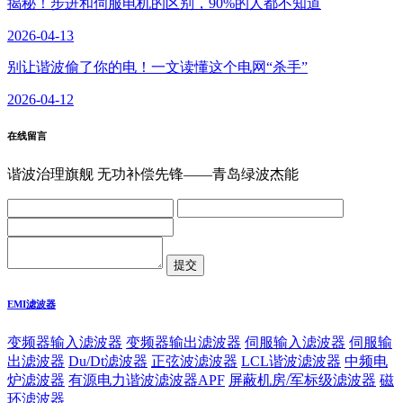
揭秘！步进和伺服电机的区别，90%的人都不知道
2026-04-13
别让谐波偷了你的电！一文读懂这个电网“杀手”
2026-04-12
在线留言
谐波治理旗舰 无功补偿先锋——青岛绿波杰能
EMI滤波器
变频器输入滤波器
变频器输出滤波器
伺服输入滤波器
伺服输
出滤波器
Du/Dt滤波器
正弦波滤波器
LCL谐波滤波器
中频电
炉滤波器
有源电力谐波滤波器APF
屏蔽机房/军标级滤波器
磁
环滤波器