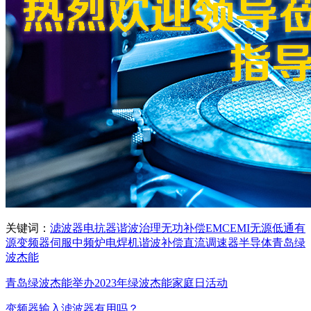
关键词：
滤波器
电抗器
谐波治理
无功补偿
EMC
EMI
无源
低通
有
源
变频器
伺服
中频炉
电焊机
谐波
补偿
直流调速器
半导体
青岛绿
波杰能
青岛绿波杰能举办2023年绿波杰能家庭日活动
变频器输入滤波器有用吗？