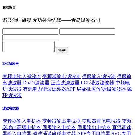
在线留言
谐波治理旗舰 无功补偿先锋——青岛绿波杰能
EMI滤波器
变频器输入滤波器
变频器输出滤波器
伺服输入滤波器
伺服输
出滤波器
Du/Dt滤波器
正弦波滤波器
LCL谐波滤波器
中频电
炉滤波器
有源电力谐波滤波器APF
屏蔽机房/军标级滤波器
磁
环滤波器
滤波电抗器
变频器输入电抗器
变频器输出电抗器
变频器直流电抗器
变频
器输出高频电抗器
伺服输入电抗器
伺服输出电抗器
直流调速
器输入电抗器
滤波消谐串联电抗器
APF专用电抗器
SVG专用