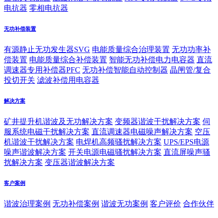
电抗器
零相电抗器
无功补偿装置
有源静止无功发生器SVG
电能质量综合治理装置
无功功率补
偿装置
电能质量综合补偿装置
智能无功补偿电力电容器
直流
调速器专用补偿器PFC
无功补偿智能自动控制器
晶闸管/复合
投切开关
滤波补偿用电容器
解决方案
矿井提升机谐波及无功解决方案
变频器谐波干扰解决方案
伺
服系统电磁干扰解决方案
直流调速器电磁噪声解决方案
空压
机谐波干扰解决方案
电焊机高频骚扰解决方案
UPS/EPS电源
噪声谐波解决方案
开关电源电磁骚扰解决方案
直流屏噪声骚
扰解决方案
变压器谐波解决方案
客户案例
谐波治理案例
无功补偿案例
谐波无功案例
客户评价
合作伙伴