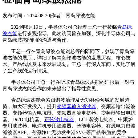
发布时间：2024-08-20
|
作者：青岛绿波杰能
2024年8月19日，半导体公司总经理王总一行莅临
青岛绿
波杰能
进行参观指导。此次访问旨在加强、深化半导体公司与
青岛绿波杰能间的沟通与合作。
王总一行在青岛绿波杰能刘总等的陪同下，参观了青岛绿
波杰能的展厅，详细了解青岛绿波杰能的发展历程、核心技
术、产品线以及未来发展规划。王总一行深入车间，实地了解
了生产线的运行情况。
半导体公司王总一行在听取青岛绿波杰能的汇报后，对与
青岛绿波杰能合作的未来提出了指导性意见。
青岛绿波杰能会紧跟谐波治理及无功补偿领域的发展趋
势，加大研发投入，提升
变频器输入滤波器
、变频器输出滤波
器、变频器输入电抗器、变频器直流电抗器、变频器输出电抗
器、Du/Dt电抗器、
正弦波电抗器
、LCL谐波电抗器、中频炉
专用滤波器、电焊机专用滤波器、智能电容器、有源电力谐波
滤波器APF、有源静止无功发生器SVG等产品/装置的竞争