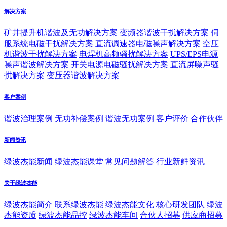
解决方案
矿井提升机谐波及无功解决方案
变频器谐波干扰解决方案
伺
服系统电磁干扰解决方案
直流调速器电磁噪声解决方案
空压
机谐波干扰解决方案
电焊机高频骚扰解决方案
UPS/EPS电源
噪声谐波解决方案
开关电源电磁骚扰解决方案
直流屏噪声骚
扰解决方案
变压器谐波解决方案
客户案例
谐波治理案例
无功补偿案例
谐波无功案例
客户评价
合作伙伴
新闻资讯
绿波杰能新闻
绿波杰能课堂
常见问题解答
行业新鲜资讯
关于绿波杰能
绿波杰能简介
联系绿波杰能
绿波杰能文化
核心研发团队
绿波
杰能资质
绿波杰能品控
绿波杰能车间
合伙人招募
供应商招募