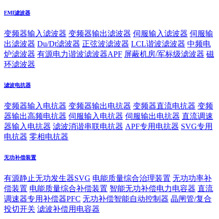
EMI滤波器
变频器输入滤波器
变频器输出滤波器
伺服输入滤波器
伺服输
出滤波器
Du/Dt滤波器
正弦波滤波器
LCL谐波滤波器
中频电
炉滤波器
有源电力谐波滤波器APF
屏蔽机房/军标级滤波器
磁
环滤波器
滤波电抗器
变频器输入电抗器
变频器输出电抗器
变频器直流电抗器
变频
器输出高频电抗器
伺服输入电抗器
伺服输出电抗器
直流调速
器输入电抗器
滤波消谐串联电抗器
APF专用电抗器
SVG专用
电抗器
零相电抗器
无功补偿装置
有源静止无功发生器SVG
电能质量综合治理装置
无功功率补
偿装置
电能质量综合补偿装置
智能无功补偿电力电容器
直流
调速器专用补偿器PFC
无功补偿智能自动控制器
晶闸管/复合
投切开关
滤波补偿用电容器