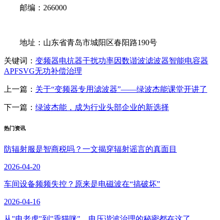
邮编：266000
地址：山东省青岛市城阳区春阳路190号
关键词：
变频器
电抗器
干扰
功率因数
谐波
滤波器
智能电容器
APF
SVG
无功
补偿
治理
上一篇：
关于“变频器专用滤波器”——绿波杰能课堂开讲了
下一篇：
绿波杰能，成为行业头部企业的新选择
热门资讯
防辐射服是智商税吗？一文揭穿辐射谣言的真面目
2026-04-20
车间设备频频失控？原来是电磁波在“搞破坏”
2026-04-16
从"电老虎"到"乖猫咪"，电压谐波治理的秘密都在这了