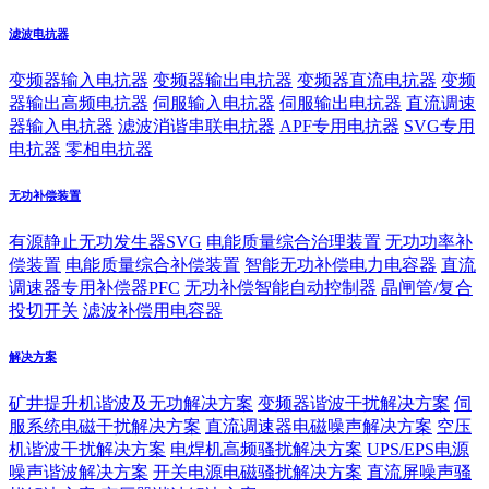
滤波电抗器
变频器输入电抗器
变频器输出电抗器
变频器直流电抗器
变频
器输出高频电抗器
伺服输入电抗器
伺服输出电抗器
直流调速
器输入电抗器
滤波消谐串联电抗器
APF专用电抗器
SVG专用
电抗器
零相电抗器
无功补偿装置
有源静止无功发生器SVG
电能质量综合治理装置
无功功率补
偿装置
电能质量综合补偿装置
智能无功补偿电力电容器
直流
调速器专用补偿器PFC
无功补偿智能自动控制器
晶闸管/复合
投切开关
滤波补偿用电容器
解决方案
矿井提升机谐波及无功解决方案
变频器谐波干扰解决方案
伺
服系统电磁干扰解决方案
直流调速器电磁噪声解决方案
空压
机谐波干扰解决方案
电焊机高频骚扰解决方案
UPS/EPS电源
噪声谐波解决方案
开关电源电磁骚扰解决方案
直流屏噪声骚