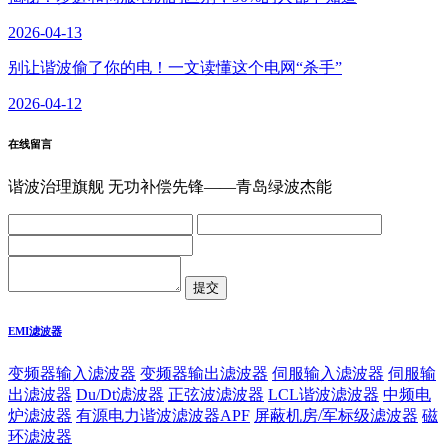
2026-04-13
别让谐波偷了你的电！一文读懂这个电网“杀手”
2026-04-12
在线留言
谐波治理旗舰 无功补偿先锋——青岛绿波杰能
EMI滤波器
变频器输入滤波器
变频器输出滤波器
伺服输入滤波器
伺服输
出滤波器
Du/Dt滤波器
正弦波滤波器
LCL谐波滤波器
中频电
炉滤波器
有源电力谐波滤波器APF
屏蔽机房/军标级滤波器
磁
环滤波器