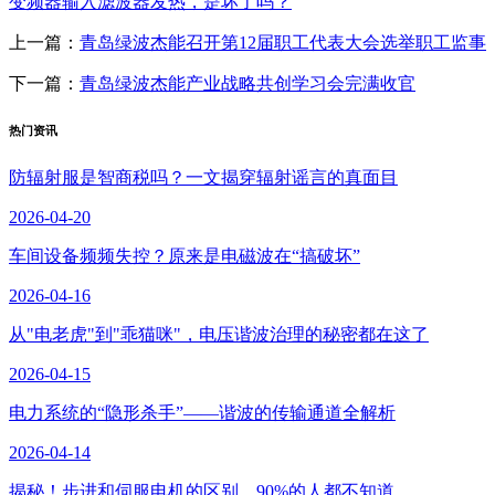
变频器输入滤波器发热，是坏了吗？
上一篇：
青岛绿波杰能召开第12届职工代表大会选举职工监事
下一篇：
青岛绿波杰能产业战略共创学习会完满收官
热门资讯
防辐射服是智商税吗？一文揭穿辐射谣言的真面目
2026-04-20
车间设备频频失控？原来是电磁波在“搞破坏”
2026-04-16
从"电老虎"到"乖猫咪"，电压谐波治理的秘密都在这了
2026-04-15
电力系统的“隐形杀手”——谐波的传输通道全解析
2026-04-14
揭秘！步进和伺服电机的区别，90%的人都不知道