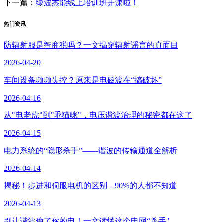
下一篇：
绿波杰能线上培训班开课啦！
热门资讯
防辐射服是智商税吗？一文揭穿辐射谣言的真面目
2026-04-20
车间设备频频失控？原来是电磁波在“搞破坏”
2026-04-16
从"电老虎"到"乖猫咪"，电压谐波治理的秘密都在这了
2026-04-15
电力系统的“隐形杀手”——谐波的传输通道全解析
2026-04-14
揭秘！步进和伺服电机的区别，90%的人都不知道
2026-04-13
别让谐波偷了你的电！一文读懂这个电网“杀手”