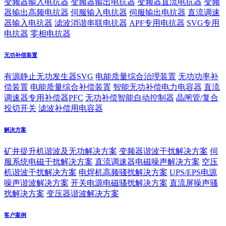
变频器输入电抗器
变频器输出电抗器
变频器直流电抗器
变频
器输出高频电抗器
伺服输入电抗器
伺服输出电抗器
直流调速
器输入电抗器
滤波消谐串联电抗器
APF专用电抗器
SVG专用
电抗器
零相电抗器
无功补偿装置
有源静止无功发生器SVG
电能质量综合治理装置
无功功率补
偿装置
电能质量综合补偿装置
智能无功补偿电力电容器
直流
调速器专用补偿器PFC
无功补偿智能自动控制器
晶闸管/复合
投切开关
滤波补偿用电容器
解决方案
矿井提升机谐波及无功解决方案
变频器谐波干扰解决方案
伺
服系统电磁干扰解决方案
直流调速器电磁噪声解决方案
空压
机谐波干扰解决方案
电焊机高频骚扰解决方案
UPS/EPS电源
噪声谐波解决方案
开关电源电磁骚扰解决方案
直流屏噪声骚
扰解决方案
变压器谐波解决方案
客户案例