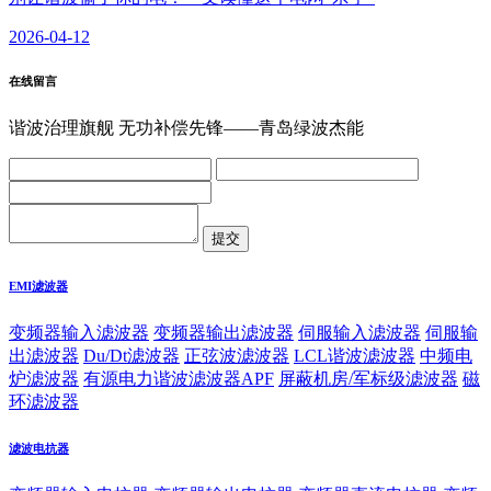
2026-04-12
在线留言
谐波治理旗舰 无功补偿先锋——青岛绿波杰能
EMI滤波器
变频器输入滤波器
变频器输出滤波器
伺服输入滤波器
伺服输
出滤波器
Du/Dt滤波器
正弦波滤波器
LCL谐波滤波器
中频电
炉滤波器
有源电力谐波滤波器APF
屏蔽机房/军标级滤波器
磁
环滤波器
滤波电抗器