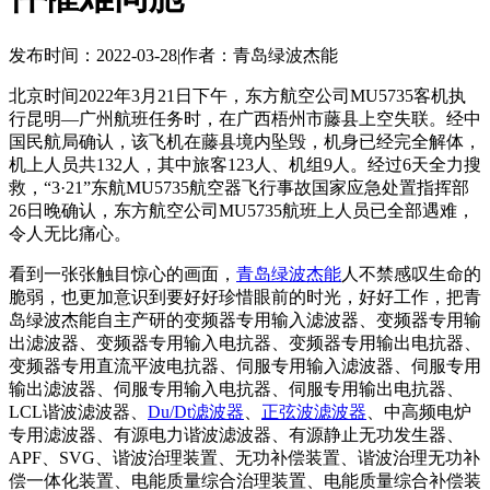
发布时间：2022-03-28
|
作者：青岛绿波杰能
北京时间2022年3月21日下午，东方航空公司MU5735客机执
行昆明—广州航班任务时，在广西梧州市藤县上空失联。经中
国民航局确认，该飞机在藤县境内坠毁，机身已经完全解体，
机上人员共132人，其中旅客123人、机组9人。经过6天全力搜
救，“3·21”东航MU5735航空器飞行事故国家应急处置指挥部
26日晚确认，东方航空公司MU5735航班上人员已全部遇难，
令人无比痛心。
看到一张张触目惊心的画面，
青岛绿波杰能
人不禁感叹生命的
脆弱，也更加意识到要好好珍惜眼前的时光，好好工作，把青
岛绿波杰能自主产研的变频器专用输入滤波器、变频器专用输
出滤波器、变频器专用输入电抗器、变频器专用输出电抗器、
变频器专用直流平波电抗器、伺服专用输入滤波器、伺服专用
输出滤波器、伺服专用输入电抗器、伺服专用输出电抗器、
LCL谐波滤波器、
Du/Dt滤波器
、
正弦波滤波器
、中高频电炉
专用滤波器、有源电力谐波滤波器、有源静止无功发生器、
APF、SVG、谐波治理装置、无功补偿装置、谐波治理无功补
偿一体化装置、电能质量综合治理装置、电能质量综合补偿装