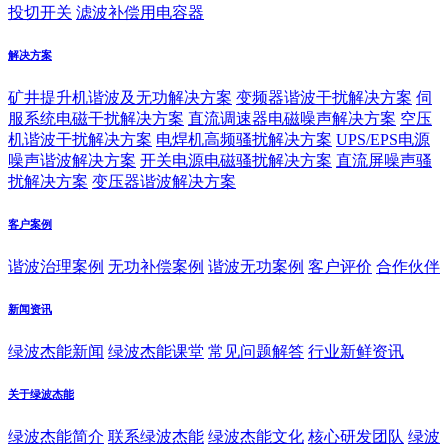
投切开关
滤波补偿用电容器
解决方案
矿井提升机谐波及无功解决方案
变频器谐波干扰解决方案
伺
服系统电磁干扰解决方案
直流调速器电磁噪声解决方案
空压
机谐波干扰解决方案
电焊机高频骚扰解决方案
UPS/EPS电源
噪声谐波解决方案
开关电源电磁骚扰解决方案
直流屏噪声骚
扰解决方案
变压器谐波解决方案
客户案例
谐波治理案例
无功补偿案例
谐波无功案例
客户评价
合作伙伴
新闻资讯
绿波杰能新闻
绿波杰能课堂
常见问题解答
行业新鲜资讯
关于绿波杰能
绿波杰能简介
联系绿波杰能
绿波杰能文化
核心研发团队
绿波