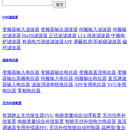
EMI滤波器
变频器输入滤波器
变频器输出滤波器
伺服输入滤波器
伺服输
出滤波器
Du/Dt滤波器
正弦波滤波器
LCL谐波滤波器
中频电
炉滤波器
有源电力谐波滤波器APF
屏蔽机房/军标级滤波器
磁
环滤波器
滤波电抗器
变频器输入电抗器
变频器输出电抗器
变频器直流电抗器
变频
器输出高频电抗器
伺服输入电抗器
伺服输出电抗器
直流调速
器输入电抗器
滤波消谐串联电抗器
APF专用电抗器
SVG专用
电抗器
零相电抗器
无功补偿装置
有源静止无功发生器SVG
电能质量综合治理装置
无功功率补
偿装置
电能质量综合补偿装置
智能无功补偿电力电容器
直流
调速器专用补偿器PFC
无功补偿智能自动控制器
晶闸管/复合