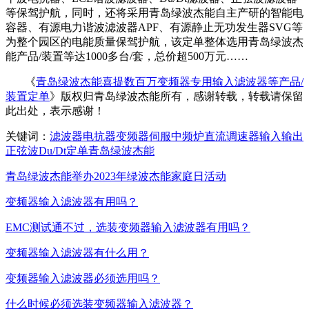
等保驾护航，同时，还将采用青岛绿波杰能自主产研的智能电
容器、有源电力谐波滤波器APF、有源静止无功发生器SVG等
为整个园区的电能质量保驾护航，该定单整体选用青岛绿波杰
能产品/装置等达1000多台/套，总价超500万元……
《
青岛绿波杰能喜提数百万变频器专用输入滤波器等产品/
装置定单
》版权归青岛绿波杰能所有，感谢转载，转载请保留
此出处，表示感谢！
关键词：
滤波器
电抗器
变频器
伺服
中频炉
直流调速器
输入
输出
正弦波
Du/Dt
定单
青岛绿波杰能
青岛绿波杰能举办2023年绿波杰能家庭日活动
变频器输入滤波器有用吗？
EMC测试通不过，选装变频器输入滤波器有用吗？
变频器输入滤波器有什么用？
变频器输入滤波器必须选用吗？
什么时候必须选装变频器输入滤波器？