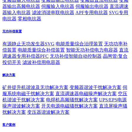
变频器输入电抗器
变频器输出电抗器
变频器直流电抗器
变频
器输出高频电抗器
伺服输入电抗器
伺服输出电抗器
直流调速
器输入电抗器
滤波消谐串联电抗器
APF专用电抗器
SVG专用
电抗器
零相电抗器
无功补偿装置
有源静止无功发生器SVG
电能质量综合治理装置
无功功率补
偿装置
电能质量综合补偿装置
智能无功补偿电力电容器
直流
调速器专用补偿器PFC
无功补偿智能自动控制器
晶闸管/复合
投切开关
滤波补偿用电容器
解决方案
矿井提升机谐波及无功解决方案
变频器谐波干扰解决方案
伺
服系统电磁干扰解决方案
直流调速器电磁噪声解决方案
空压
机谐波干扰解决方案
电焊机高频骚扰解决方案
UPS/EPS电源
噪声谐波解决方案
开关电源电磁骚扰解决方案
直流屏噪声骚
扰解决方案
变压器谐波解决方案
客户案例