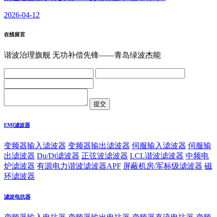
2026-04-12
在线留言
谐波治理旗舰 无功补偿先锋——青岛绿波杰能
EMI滤波器
变频器输入滤波器
变频器输出滤波器
伺服输入滤波器
伺服输
出滤波器
Du/Dt滤波器
正弦波滤波器
LCL谐波滤波器
中频电
炉滤波器
有源电力谐波滤波器APF
屏蔽机房/军标级滤波器
磁
环滤波器
滤波电抗器