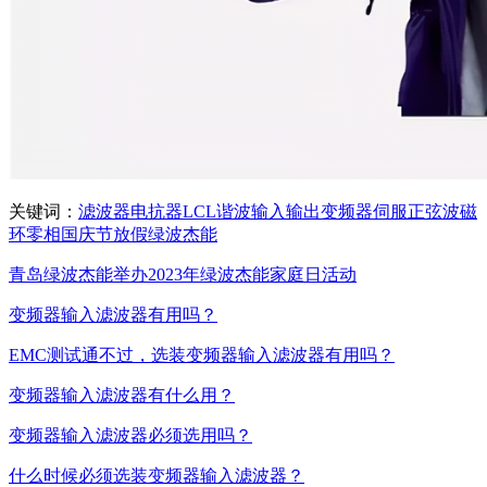
关键词：
滤波器
电抗器
LCL
谐波
输入
输出
变频器
伺服
正弦波
磁
环
零相
国庆节
放假
绿波杰能
青岛绿波杰能举办2023年绿波杰能家庭日活动
变频器输入滤波器有用吗？
EMC测试通不过，选装变频器输入滤波器有用吗？
变频器输入滤波器有什么用？
变频器输入滤波器必须选用吗？
什么时候必须选装变频器输入滤波器？