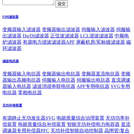
EMI滤波器
变频器输入滤波器
变频器输出滤波器
伺服输入滤波器
伺服输
出滤波器
Du/Dt滤波器
正弦波滤波器
LCL谐波滤波器
中频电
炉滤波器
有源电力谐波滤波器APF
屏蔽机房/军标级滤波器
磁
环滤波器
滤波电抗器
变频器输入电抗器
变频器输出电抗器
变频器直流电抗器
变频
器输出高频电抗器
伺服输入电抗器
伺服输出电抗器
直流调速
器输入电抗器
滤波消谐串联电抗器
APF专用电抗器
SVG专用
电抗器
零相电抗器
无功补偿装置
有源静止无功发生器SVG
电能质量综合治理装置
无功功率补
偿装置
电能质量综合补偿装置
智能无功补偿电力电容器
直流
调速器专用补偿器PFC
无功补偿智能自动控制器
晶闸管/复合