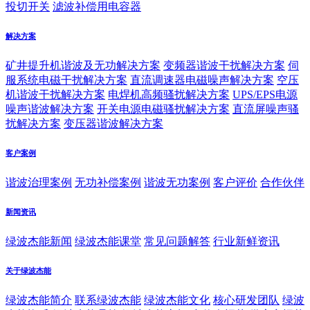
投切开关
滤波补偿用电容器
解决方案
矿井提升机谐波及无功解决方案
变频器谐波干扰解决方案
伺
服系统电磁干扰解决方案
直流调速器电磁噪声解决方案
空压
机谐波干扰解决方案
电焊机高频骚扰解决方案
UPS/EPS电源
噪声谐波解决方案
开关电源电磁骚扰解决方案
直流屏噪声骚
扰解决方案
变压器谐波解决方案
客户案例
谐波治理案例
无功补偿案例
谐波无功案例
客户评价
合作伙伴
新闻资讯
绿波杰能新闻
绿波杰能课堂
常见问题解答
行业新鲜资讯
关于绿波杰能
绿波杰能简介
联系绿波杰能
绿波杰能文化
核心研发团队
绿波