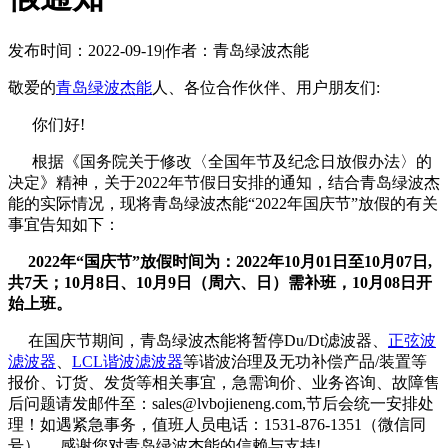
发布时间：2022-09-19
|
作者：青岛绿波杰能
敬爱的
青岛绿波杰能
人、各位合作伙伴、用户朋友们:
你们好!
根据《国务院关于修改〈全国年节及纪念日放假办法〉的
决定》精神，关于2022年节假日安排的通知，结合青岛绿波杰
能的实际情况，现将青岛绿波杰能“2022年国庆节”放假的有关
事宜告知如下：
2022年“国
庆节”放假时间为：2022年10月01日至10月07日,
共7天；10月8日、10月9日（周六、日）需补班，10月08日开
始上班。
在国庆节期间，青岛绿波杰能将暂停Du/Dt滤波器、
正弦波
滤波器
、
LCL谐波滤波器
等谐波治理及无功补偿产品/装置等
报价、订货、发货等相关事宜，急需询价、业务咨询、故障售
后问题请发邮件至：sales@lvbojieneng.com,节后会统一安排处
理！如遇紧急事务，值班人员电话：1531-876-1351（微信同
号）。 感谢您对青岛绿波杰能的信赖与支持!