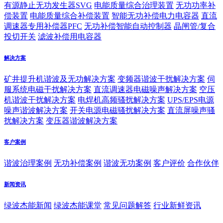
有源静止无功发生器SVG
电能质量综合治理装置
无功功率补
偿装置
电能质量综合补偿装置
智能无功补偿电力电容器
直流
调速器专用补偿器PFC
无功补偿智能自动控制器
晶闸管/复合
投切开关
滤波补偿用电容器
解决方案
矿井提升机谐波及无功解决方案
变频器谐波干扰解决方案
伺
服系统电磁干扰解决方案
直流调速器电磁噪声解决方案
空压
机谐波干扰解决方案
电焊机高频骚扰解决方案
UPS/EPS电源
噪声谐波解决方案
开关电源电磁骚扰解决方案
直流屏噪声骚
扰解决方案
变压器谐波解决方案
客户案例
谐波治理案例
无功补偿案例
谐波无功案例
客户评价
合作伙伴
新闻资讯
绿波杰能新闻
绿波杰能课堂
常见问题解答
行业新鲜资讯