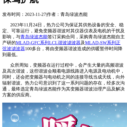
发布时间：2023-11-27
|
作者：青岛绿波杰能
2023年11月24日，热力公司为保证其供热设备的安全、稳
定、可靠运行，避免变频器谐波对其仪器仪表及电机的干扰及
影响，与
青岛绿波杰能
签订采购合同，采购青岛绿波杰能自主
产研的
MLAD-GFC系列LCL谐波滤波器
及
MLAD-SW系列正
弦波滤波器
100多台，将由变频器谐波造成的供暖暂停时间降
到最低。
众所周知，变频器在运行过程中，会产生大量的高频谐波
及高次谐波，这些谐波会顺着电源线路进入电源及电动机中，
同时，还会把变频器与电动机之间的连接导线当成天线，向外
辐射谐波。热力公司意识到了这一系列问题的存在，经多次沟
通，最终选定青岛绿波杰能作为其变频器谐波治理产品及解决
方案的供应商。