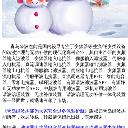
青岛绿波杰能是国内较早专注于变频器等整流/逆变类设备
的谐波治理与无功补偿的现代化高科企业，其自主产研的变频
器输入滤波器、变频器输入电抗器、伺服输入滤波器、伺服输
入电抗器、直流调速器输入电抗器、变频器输出滤波器、变频
器输出电抗器、伺服输出滤波器、伺服输出电抗器、变频器直
流电抗器、伺服平波电抗器、直流调速器专用PFC、智能电容
器、零相电抗器、磁环滤波器、有源谐波滤波器APF、有源静
止无功发生器SVG、中频炉专用滤波器、焊机专用滤波器、
谐波治理装置、无功补偿装置、谐波治理无功补偿一体化装置
等一经面世，就迅速占领了市场。
《
青岛绿波杰能为大家安全过冬保驾护航
》版权归青岛绿波杰
能所有，欢迎转载，转载请保留此出处，表示感谢！
关键词：
滤波器
电抗器
电容器
变频器
伺服
直流调速器
中频炉
电