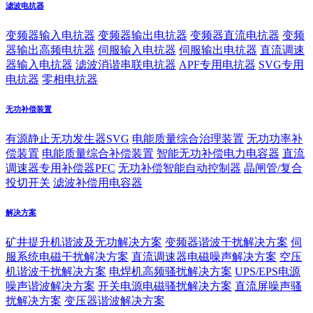
滤波电抗器
变频器输入电抗器
变频器输出电抗器
变频器直流电抗器
变频
器输出高频电抗器
伺服输入电抗器
伺服输出电抗器
直流调速
器输入电抗器
滤波消谐串联电抗器
APF专用电抗器
SVG专用
电抗器
零相电抗器
无功补偿装置
有源静止无功发生器SVG
电能质量综合治理装置
无功功率补
偿装置
电能质量综合补偿装置
智能无功补偿电力电容器
直流
调速器专用补偿器PFC
无功补偿智能自动控制器
晶闸管/复合
投切开关
滤波补偿用电容器
解决方案
矿井提升机谐波及无功解决方案
变频器谐波干扰解决方案
伺
服系统电磁干扰解决方案
直流调速器电磁噪声解决方案
空压
机谐波干扰解决方案
电焊机高频骚扰解决方案
UPS/EPS电源
噪声谐波解决方案
开关电源电磁骚扰解决方案
直流屏噪声骚
扰解决方案
变压器谐波解决方案