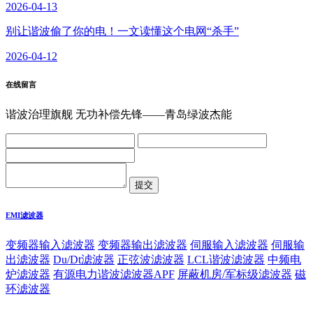
2026-04-13
别让谐波偷了你的电！一文读懂这个电网“杀手”
2026-04-12
在线留言
谐波治理旗舰 无功补偿先锋——青岛绿波杰能
EMI滤波器
变频器输入滤波器
变频器输出滤波器
伺服输入滤波器
伺服输
出滤波器
Du/Dt滤波器
正弦波滤波器
LCL谐波滤波器
中频电
炉滤波器
有源电力谐波滤波器APF
屏蔽机房/军标级滤波器
磁
环滤波器