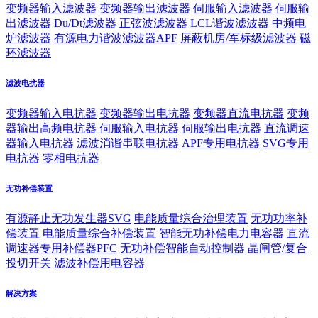
变频器输入滤波器
变频器输出滤波器
伺服输入滤波器
伺服输
出滤波器
Du/Dt滤波器
正弦波滤波器
LCL谐波滤波器
中频电
炉滤波器
有源电力谐波滤波器APF
屏蔽机房/军标级滤波器
磁
环滤波器
滤波电抗器
变频器输入电抗器
变频器输出电抗器
变频器直流电抗器
变频
器输出高频电抗器
伺服输入电抗器
伺服输出电抗器
直流调速
器输入电抗器
滤波消谐串联电抗器
APF专用电抗器
SVG专用
电抗器
零相电抗器
无功补偿装置
有源静止无功发生器SVG
电能质量综合治理装置
无功功率补
偿装置
电能质量综合补偿装置
智能无功补偿电力电容器
直流
调速器专用补偿器PFC
无功补偿智能自动控制器
晶闸管/复合
投切开关
滤波补偿用电容器
解决方案