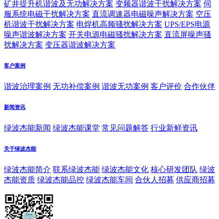
矿井提升机谐波及无功解决方案
变频器谐波干扰解决方案
伺
服系统电磁干扰解决方案
直流调速器电磁噪声解决方案
空压
机谐波干扰解决方案
电焊机高频骚扰解决方案
UPS/EPS电源
噪声谐波解决方案
开关电源电磁骚扰解决方案
直流屏噪声骚
扰解决方案
变压器谐波解决方案
客户案例
谐波治理案例
无功补偿案例
谐波无功案例
客户评价
合作伙伴
新闻资讯
绿波杰能新闻
绿波杰能课堂
常见问题解答
行业新鲜资讯
关于绿波杰能
绿波杰能简介
联系绿波杰能
绿波杰能文化
核心研发团队
绿波
杰能资质
绿波杰能品控
绿波杰能车间
合伙人招募
供应商招募