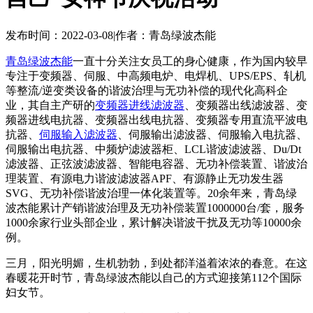
发布时间：2022-03-08
|
作者：青岛绿波杰能
青岛绿波杰能
一直十分关注女员工的身心健康，作为国内较早
专注于变频器、伺服、中高频电炉、电焊机、UPS/EPS、轧机
等整流/逆变类设备的谐波治理与无功补偿的现代化高科企
业，其自主产研的
变频器进线滤波器
、变频器出线滤波器、变
频器进线电抗器、变频器出线电抗器、变频器专用直流平波电
抗器、
伺服输入滤波器
、伺服输出滤波器、伺服输入电抗器、
伺服输出电抗器、中频炉滤波器柜、LCL谐波滤波器、Du/Dt
滤波器、正弦波滤波器、智能电容器、无功补偿装置、谐波治
理装置、有源电力谐波滤波器APF、有源静止无功发生器
SVG、无功补偿谐波治理一体化装置等。20余年来，青岛绿
波杰能累计产销谐波治理及无功补偿装置1000000台/套，服务
1000余家行业头部企业，累计解决谐波干扰及无功等10000余
例。
三月，阳光明媚，生机勃勃，到处都洋溢着浓浓的春意。在这
春暖花开时节，青岛绿波杰能以自己的方式迎接第112个国际
妇女节。