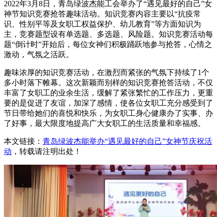
2022年3月8日，青岛绿波杰能工会举办了“遇见最好的自己”女
神节知识竞赛抢答趣味活动。知识竞赛内容主要以“抗疫常
识、性别平等及女职工权益保护、幼儿教育”等方面知识为
主，竞赛题型设有单选题、多选题、风险题。知识竞赛活动每
题“倒计时”开始后，每位女神们积极踊跃地参与抢答，心情之
激动，气氛之活跃。
趣味浓厚的知识竞赛活动，在激烈而紧张的气氛下持续了1个
多小时落下帷幕。这次新颖而别样的知识竞赛抢答活动，不仅
丰富了女职工的业余生活，缓解了紧张繁忙的工作压力，更重
要的是促进了友谊，加深了感情，使各位女职工充分感受到了
节日带给她们的喜悦和快乐，为女职工身心健康办了实事、办
了好事，最大限度地提高广大女职工的生活质量和幸福感。
本文链接：
青岛绿波杰能举办“遇见最好的自己”女神节庆祝活
动
，转载请注明出处！