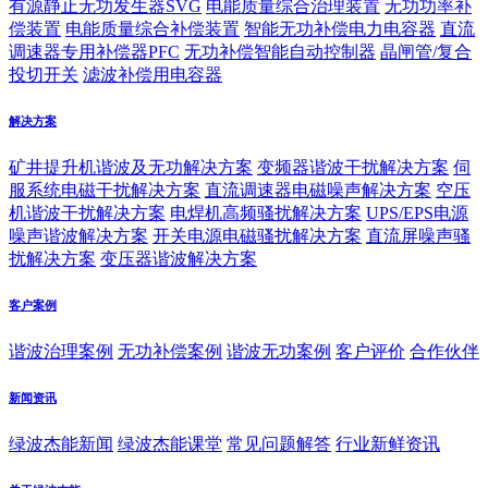
有源静止无功发生器SVG
电能质量综合治理装置
无功功率补
偿装置
电能质量综合补偿装置
智能无功补偿电力电容器
直流
调速器专用补偿器PFC
无功补偿智能自动控制器
晶闸管/复合
投切开关
滤波补偿用电容器
解决方案
矿井提升机谐波及无功解决方案
变频器谐波干扰解决方案
伺
服系统电磁干扰解决方案
直流调速器电磁噪声解决方案
空压
机谐波干扰解决方案
电焊机高频骚扰解决方案
UPS/EPS电源
噪声谐波解决方案
开关电源电磁骚扰解决方案
直流屏噪声骚
扰解决方案
变压器谐波解决方案
客户案例
谐波治理案例
无功补偿案例
谐波无功案例
客户评价
合作伙伴
新闻资讯
绿波杰能新闻
绿波杰能课堂
常见问题解答
行业新鲜资讯