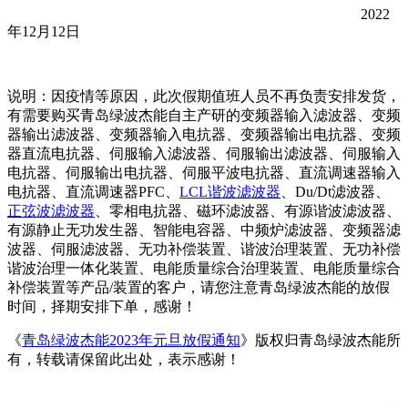
2022
年12月12日
说明：因疫情等原因，此次假期值班人员不再负责安排发货，
有需要购买青岛绿波杰能自主产研的变频器输入滤波器、变频
器输出滤波器、变频器输入电抗器、变频器输出电抗器、变频
器直流电抗器、伺服输入滤波器、伺服输出滤波器、伺服输入
电抗器、伺服输出电抗器、伺服平波电抗器、直流调速器输入
电抗器、直流调速器PFC、
LCL谐波滤波器
、Du/Dt滤波器、
正弦波滤波器
、零相电抗器、磁环滤波器、有源谐波滤波器、
有源静止无功发生器、智能电容器、中频炉滤波器、变频器滤
波器、伺服滤波器、无功补偿装置、谐波治理装置、无功补偿
谐波治理一体化装置、电能质量综合治理装置、电能质量综合
补偿装置等产品/装置的客户，请您注意青岛绿波杰能的放假
时间，择期安排下单，感谢！
《
青岛绿波杰能2023年元旦放假通知
》版权归青岛绿波杰能所
有，转载请保留此出处，表示感谢！