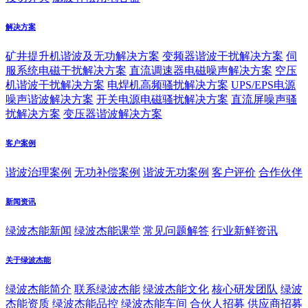
解决方案
矿井提升机谐波及无功解决方案
变频器谐波干扰解决方案
伺
服系统电磁干扰解决方案
直流调速器电磁噪声解决方案
空压
机谐波干扰解决方案
电焊机高频骚扰解决方案
UPS/EPS电源
噪声谐波解决方案
开关电源电磁骚扰解决方案
直流屏噪声骚
扰解决方案
变压器谐波解决方案
客户案例
谐波治理案例
无功补偿案例
谐波无功案例
客户评价
合作伙伴
新闻资讯
绿波杰能新闻
绿波杰能课堂
常见问题解答
行业新鲜资讯
关于绿波杰能
绿波杰能简介
联系绿波杰能
绿波杰能文化
核心研发团队
绿波
杰能资质
绿波杰能品控
绿波杰能车间
合伙人招募
供应商招募