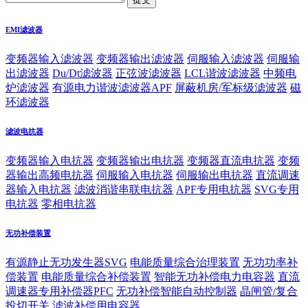
EMI滤波器
变频器输入滤波器
变频器输出滤波器
伺服输入滤波器
伺服输
出滤波器
Du/Dt滤波器
正弦波滤波器
LCL谐波滤波器
中频电
炉滤波器
有源电力谐波滤波器APF
屏蔽机房/军标级滤波器
磁
环滤波器
滤波电抗器
变频器输入电抗器
变频器输出电抗器
变频器直流电抗器
变频
器输出高频电抗器
伺服输入电抗器
伺服输出电抗器
直流调速
器输入电抗器
滤波消谐串联电抗器
APF专用电抗器
SVG专用
电抗器
零相电抗器
无功补偿装置
有源静止无功发生器SVG
电能质量综合治理装置
无功功率补
偿装置
电能质量综合补偿装置
智能无功补偿电力电容器
直流
调速器专用补偿器PFC
无功补偿智能自动控制器
晶闸管/复合
投切开关
滤波补偿用电容器