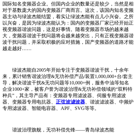
国际知名变频器企业。但国内企业的数量还是较少，当然是相
对于基数庞大的国内变频器厂商而言。这次，该国内知名变频
器主动与绿波杰能结盟，着实让绿波杰能有点儿小兴奋。之所
以兴奋，是因为绿波杰能认为：国内的变频器厂家已经开始正
视变频器谐波问题，这是好事情。随着变频器市场的越来越
大，变频器谐波干扰问题将会越来越突出，只有正视变频器谐
波干扰问题，并采取积极的应对措施，国产变频器的道路才能
越走越好……
绿波杰能自2005年开始专注于变频器谐波干扰，十余年
来，累计销售谐波治理&无功补偿产品/装置1,000,000+台/套主
导，解决谐波干扰&无功问题等10,000+例，服务中油等知名
企业1000+家，被客户誉为谐波治理&无功补偿领域的“双料特
种兵”，其主导产品有：变频器专用滤波器、伺服专用滤波
器、变频器专用电抗器、
正弦波滤波器
、谐波滤波器、中频炉
专用滤波器、智能电容器、APF、SVG等等。
谐波治理旗舰，无功补偿先锋——青岛绿波杰能