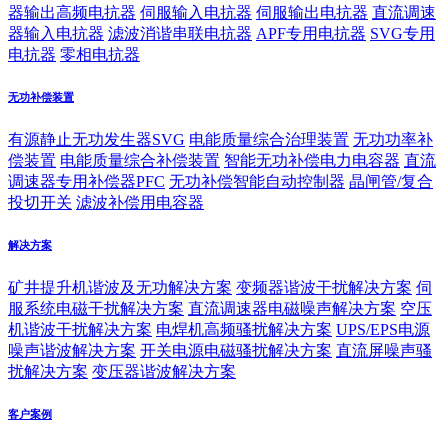
器输出高频电抗器
伺服输入电抗器
伺服输出电抗器
直流调速
器输入电抗器
滤波消谐串联电抗器
APF专用电抗器
SVG专用
电抗器
零相电抗器
无功补偿装置
有源静止无功发生器SVG
电能质量综合治理装置
无功功率补
偿装置
电能质量综合补偿装置
智能无功补偿电力电容器
直流
调速器专用补偿器PFC
无功补偿智能自动控制器
晶闸管/复合
投切开关
滤波补偿用电容器
解决方案
矿井提升机谐波及无功解决方案
变频器谐波干扰解决方案
伺
服系统电磁干扰解决方案
直流调速器电磁噪声解决方案
空压
机谐波干扰解决方案
电焊机高频骚扰解决方案
UPS/EPS电源
噪声谐波解决方案
开关电源电磁骚扰解决方案
直流屏噪声骚
扰解决方案
变压器谐波解决方案
客户案例