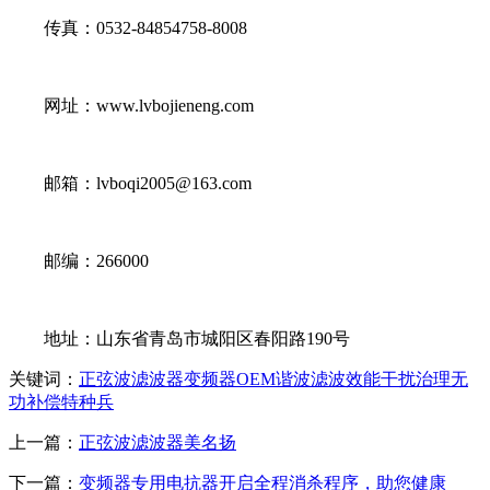
传真：0532-84854758-8008
网址：www.lvbojieneng.com
邮箱：lvboqi2005@163.com
邮编：266000
地址：山东省青岛市城阳区春阳路190号
关键词：
正弦波
滤波器
变频器
OEM
谐波
滤波
效能
干扰
治理
无
功
补偿
特种兵
上一篇：
正弦波滤波器美名扬
下一篇：
变频器专用电抗器开启全程消杀程序，助您健康