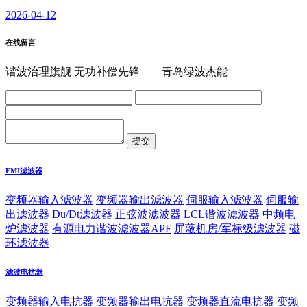
2026-04-12
在线留言
谐波治理旗舰 无功补偿先锋——青岛绿波杰能
EMI滤波器
变频器输入滤波器
变频器输出滤波器
伺服输入滤波器
伺服输
出滤波器
Du/Dt滤波器
正弦波滤波器
LCL谐波滤波器
中频电
炉滤波器
有源电力谐波滤波器APF
屏蔽机房/军标级滤波器
磁
环滤波器
滤波电抗器
变频器输入电抗器
变频器输出电抗器
变频器直流电抗器
变频