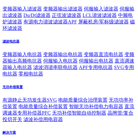
变频器输入滤波器
变频器输出滤波器
伺服输入滤波器
伺服输
出滤波器
Du/Dt滤波器
正弦波滤波器
LCL谐波滤波器
中频电
炉滤波器
有源电力谐波滤波器APF
屏蔽机房/军标级滤波器
磁
环滤波器
滤波电抗器
变频器输入电抗器
变频器输出电抗器
变频器直流电抗器
变频
器输出高频电抗器
伺服输入电抗器
伺服输出电抗器
直流调速
器输入电抗器
滤波消谐串联电抗器
APF专用电抗器
SVG专用
电抗器
零相电抗器
无功补偿装置
有源静止无功发生器SVG
电能质量综合治理装置
无功功率补
偿装置
电能质量综合补偿装置
智能无功补偿电力电容器
直流
调速器专用补偿器PFC
无功补偿智能自动控制器
晶闸管/复合
投切开关
滤波补偿用电容器
解决方案