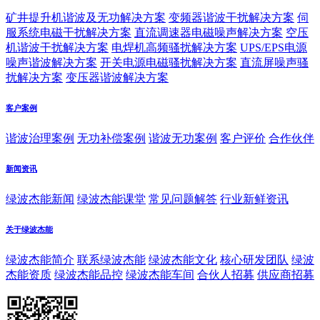
矿井提升机谐波及无功解决方案
变频器谐波干扰解决方案
伺
服系统电磁干扰解决方案
直流调速器电磁噪声解决方案
空压
机谐波干扰解决方案
电焊机高频骚扰解决方案
UPS/EPS电源
噪声谐波解决方案
开关电源电磁骚扰解决方案
直流屏噪声骚
扰解决方案
变压器谐波解决方案
客户案例
谐波治理案例
无功补偿案例
谐波无功案例
客户评价
合作伙伴
新闻资讯
绿波杰能新闻
绿波杰能课堂
常见问题解答
行业新鲜资讯
关于绿波杰能
绿波杰能简介
联系绿波杰能
绿波杰能文化
核心研发团队
绿波
杰能资质
绿波杰能品控
绿波杰能车间
合伙人招募
供应商招募