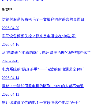
热门资讯
防辐射服是智商税吗？一文揭穿辐射谣言的真面目
2026-04-20
车间设备频频失控？原来是电磁波在“搞破坏”
2026-04-16
从"电老虎"到"乖猫咪"，电压谐波治理的秘密都在这了
2026-04-15
电力系统的“隐形杀手”——谐波的传输通道全解析
2026-04-14
揭秘！步进和伺服电机的区别，90%的人都不知道
2026-04-13
别让谐波偷了你的电！一文读懂这个电网“杀手”