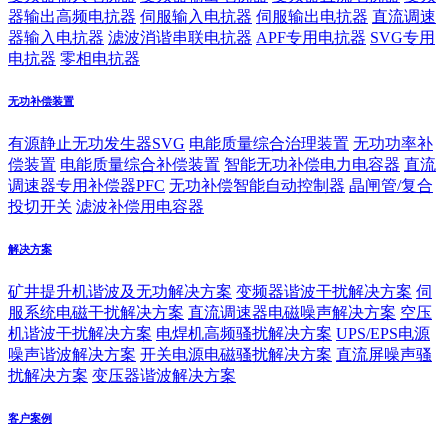
器输出高频电抗器
伺服输入电抗器
伺服输出电抗器
直流调速
器输入电抗器
滤波消谐串联电抗器
APF专用电抗器
SVG专用
电抗器
零相电抗器
无功补偿装置
有源静止无功发生器SVG
电能质量综合治理装置
无功功率补
偿装置
电能质量综合补偿装置
智能无功补偿电力电容器
直流
调速器专用补偿器PFC
无功补偿智能自动控制器
晶闸管/复合
投切开关
滤波补偿用电容器
解决方案
矿井提升机谐波及无功解决方案
变频器谐波干扰解决方案
伺
服系统电磁干扰解决方案
直流调速器电磁噪声解决方案
空压
机谐波干扰解决方案
电焊机高频骚扰解决方案
UPS/EPS电源
噪声谐波解决方案
开关电源电磁骚扰解决方案
直流屏噪声骚
扰解决方案
变压器谐波解决方案
客户案例