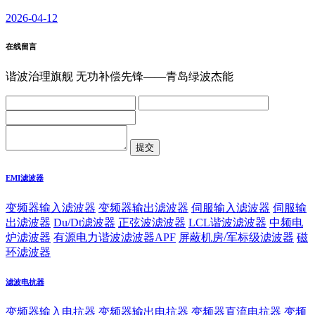
2026-04-12
在线留言
谐波治理旗舰 无功补偿先锋——青岛绿波杰能
EMI滤波器
变频器输入滤波器
变频器输出滤波器
伺服输入滤波器
伺服输
出滤波器
Du/Dt滤波器
正弦波滤波器
LCL谐波滤波器
中频电
炉滤波器
有源电力谐波滤波器APF
屏蔽机房/军标级滤波器
磁
环滤波器
滤波电抗器
变频器输入电抗器
变频器输出电抗器
变频器直流电抗器
变频