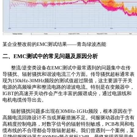
某企业整改前的EMC测试结果——青岛绿波杰能
二、EMC测试中的常见问题及原因分析
整流/逆变类设备在EMC测试中最常遇到的问题集中在传
导骚扰、辐射骚扰和谐波电流三个方面。传导骚扰超标通常表
现为150kHz-30MHz频段的测试值超过限值，这主要源于开关
电源的高频噪声和整流电路的谐波电流。特别是在变频器中，
IGBT的高速开关动作会产生丰富的频谱成分，通过电源线和
电机电缆传导出去。
辐射骚扰问题多出现在30MHz-1GHz频段，根本原因在于
高频电流回路设计不当或屏蔽措施不足。伺服驱动器由于含有
高精度控制电路，对数字信号的辐射特别敏感，PCB布局和电
缆布线的不合理都会导致辐射超标。我们曾遇到一个案例，某
品牌伺服驱动器在400MHz频点超标12dB，最终发现原因是电