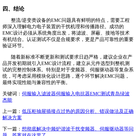
四、结论
整流/逆变类设备的EMC问题具有鲜明的特点，需要工程
师深入理解电力电子装置的干扰机理和传播路径。成功的
EMC设计必须从系统角度出发，将滤波、屏蔽、接地等技术
有机结合。认证测试不仅是合规要求，更是产品可靠性的重要
验证环节。
随着新标准不断更新和测试要求日趋严格，建议企业在产
品开发初期就引入EMC设计流程，建立从元件选型到整机测
试的完整控制体系。特别是对于变频器、伺服驱动器等复杂系
统，可考虑采用模块化设计思路，逐个环节解决EMC问题，
最终实现性能与兼容性的平衡。
关键词：
伺服输入滤波器
伺服输入电抗器
EMC
测试
青岛绿波
杰能
上一篇：
低压柜抽屉插接点过热的原因分析、错误做法及正确
解决方案
下一篇：
想彻底解决中频炉谐波干扰变频器、伺服驱动器等问
题，答案就在这里了……