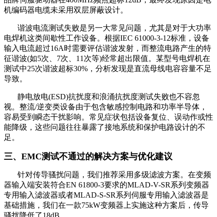
机编码器电缆未采用双层屏蔽设计。
谐波电流测试失败是另一大常见问题，尤其是对于大功率
电焊机这类间歇性工作设备。根据IEC 61000-3-12标准，设备
输入电流超过16A时需要评估谐波发射，而整流电路产生的特
征谐波(如5次、7次、11次等)经常超出限值。某型号电焊机在
测试中25次谐波超标30%，分析发现是直流母线电容容量不足
导致。
静电放电(ESD)抗扰度和浪涌抗扰度测试失败也不容忽
视。整流/逆变类设备由于包含敏感控制电路和功率半导体，
容易受到瞬态干扰影响。常见症状包括设备复位、误动作或性
能降级，这些问题往往暴露了接地系统和保护电路设计的不
足。
三、EMC测试不通过的解决方案与优化建议
针对传导骚扰问题，我们推荐采用多级滤波方案。在变频
器输入端安装符合EN 61800-3要求的MLAD-V-SR系列变频器
专用输入滤波器或者MLAD-S-SR系列伺服专用输入滤波器是
基础措施，我们在一款75kW变频器上实施这种方案后，传导
骚扰降低了18dB。