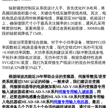
辐射骚扰控制应从系统设计入手。首先优化PCB布局，将
高频回路面积最小化，关键信号线实施带状线布线。其次，电
机电缆必须选用对称屏蔽电缆，屏蔽层应360°端接。机箱设计
上，确保缝隙尺寸小于最高关注频率的1/20波长，通风孔采用
蜂窝状结构。某案例显示，仅通过改善机箱搭接，300MHz频
段的辐射就降低了15dB。
谐波治理需要综合措施。对于中小功率设备，增加PFC(功
率因数校正)电路是最有效方案，现代交错式PFC拓扑可实现
>0.99的功率因数。大功率系统则建议采用12脉冲整流或多电
平拓扑来消除低次谐波。无功补偿方面，根据负载特性选择
SVG或TSC装置，我们为某焊接生产线设计的混合补偿系统将
THD从32%降至5%以下。
根据绿波杰能近20年帮助企业的变频器、伺服等整流/逆变
类系统通过EMC认证的经验，一般来讲，我们建议在变频
器、伺服驱动器等的电源侧加装MLAD-V-SR系列变频器专用
输入滤波器或者MLAD-S-SR系列
伺服专用输入滤波器
，同
时，还要选择电感量合适的MLAD-VR-SR系列变频器专用输
入电抗器或MLAD-SR-SR系列
伺服专用输入电抗器
。最后，
您再准备几个乃至几十个合适的磁环滤波器，通过这一系列操