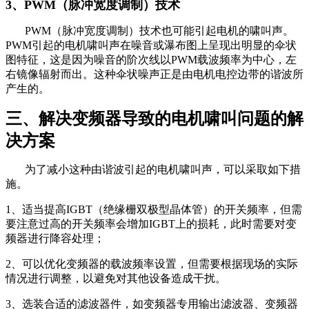
3、PWM（脉冲宽度调制）技术
PWM（脉冲宽度调制）技术也可能引起电机的啸叫声。
PWM引起的电机啸叫声在噪音或瀑布图上呈现出明显的伞状
图特征，这是因为噪音的阶次线以PWM载波频率为中心，左
右镜像辐射而出‌。这种伞状噪声正是由电机电控边带的谐波所
产生的。
三、解决变频器导致的电机啸叫问题的解
决方案
为了减小这种由谐波引起的电机啸叫声，可以采取如下措
施。
1、适当提高IGBT（绝缘栅双极型晶体管）的开关频率，但需
要注意过高的开关频率会增加IGBT上的损耗，此时需要对变
频器进行降容处理；
2、可以优化变频器的载波频率设置，但需要根据现场的实际
情况进行调整，以避免对其他设备造成干扰‌。
3、选装合适的滤波器件，如变频器专用输出滤波器、变频器