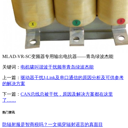
MLAD-VR-SC变频器专用输出电抗器——青岛绿波杰能
关键词：
电机
啸叫
谐波
干扰
频率
青岛绿波杰能
上一篇：
驱动器干扰J-Link及串口通信的原因分析及可供参考
的解决方案
下一篇：
CAN总线总被干扰，原因及解决方案都在这里
了……
热门资讯
防辐射服是智商税吗？一文揭穿辐射谣言的真面目