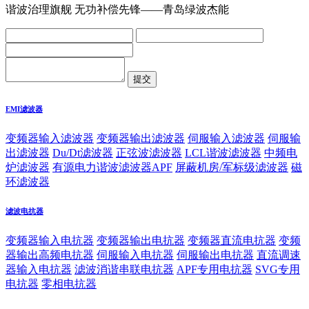
谐波治理旗舰 无功补偿先锋——青岛绿波杰能
EMI滤波器
变频器输入滤波器
变频器输出滤波器
伺服输入滤波器
伺服输
出滤波器
Du/Dt滤波器
正弦波滤波器
LCL谐波滤波器
中频电
炉滤波器
有源电力谐波滤波器APF
屏蔽机房/军标级滤波器
磁
环滤波器
滤波电抗器
变频器输入电抗器
变频器输出电抗器
变频器直流电抗器
变频
器输出高频电抗器
伺服输入电抗器
伺服输出电抗器
直流调速
器输入电抗器
滤波消谐串联电抗器
APF专用电抗器
SVG专用
电抗器
零相电抗器