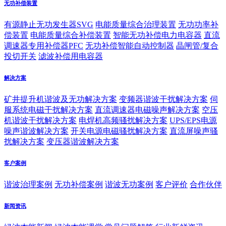
无功补偿装置
有源静止无功发生器SVG
电能质量综合治理装置
无功功率补
偿装置
电能质量综合补偿装置
智能无功补偿电力电容器
直流
调速器专用补偿器PFC
无功补偿智能自动控制器
晶闸管/复合
投切开关
滤波补偿用电容器
解决方案
矿井提升机谐波及无功解决方案
变频器谐波干扰解决方案
伺
服系统电磁干扰解决方案
直流调速器电磁噪声解决方案
空压
机谐波干扰解决方案
电焊机高频骚扰解决方案
UPS/EPS电源
噪声谐波解决方案
开关电源电磁骚扰解决方案
直流屏噪声骚
扰解决方案
变压器谐波解决方案
客户案例
谐波治理案例
无功补偿案例
谐波无功案例
客户评价
合作伙伴
新闻资讯