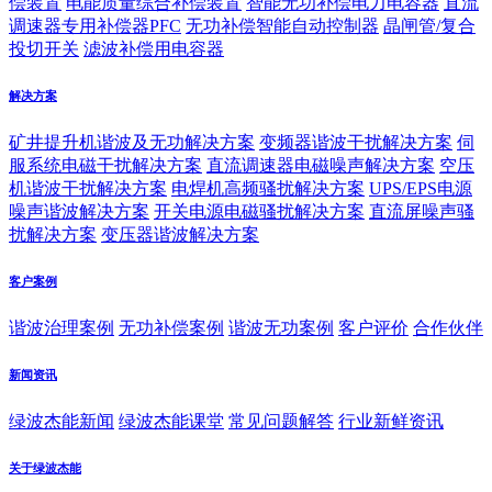
偿装置
电能质量综合补偿装置
智能无功补偿电力电容器
直流
调速器专用补偿器PFC
无功补偿智能自动控制器
晶闸管/复合
投切开关
滤波补偿用电容器
解决方案
矿井提升机谐波及无功解决方案
变频器谐波干扰解决方案
伺
服系统电磁干扰解决方案
直流调速器电磁噪声解决方案
空压
机谐波干扰解决方案
电焊机高频骚扰解决方案
UPS/EPS电源
噪声谐波解决方案
开关电源电磁骚扰解决方案
直流屏噪声骚
扰解决方案
变压器谐波解决方案
客户案例
谐波治理案例
无功补偿案例
谐波无功案例
客户评价
合作伙伴
新闻资讯
绿波杰能新闻
绿波杰能课堂
常见问题解答
行业新鲜资讯
关于绿波杰能