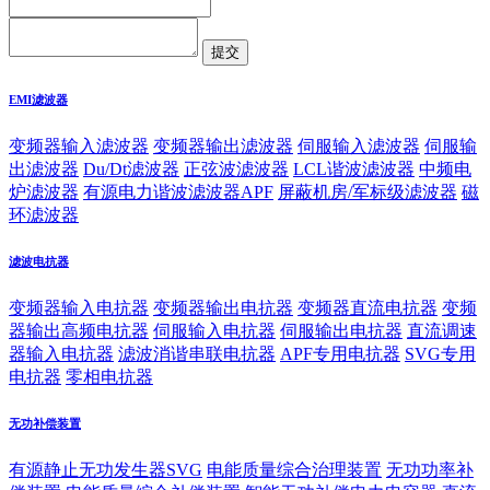
EMI滤波器
变频器输入滤波器
变频器输出滤波器
伺服输入滤波器
伺服输
出滤波器
Du/Dt滤波器
正弦波滤波器
LCL谐波滤波器
中频电
炉滤波器
有源电力谐波滤波器APF
屏蔽机房/军标级滤波器
磁
环滤波器
滤波电抗器
变频器输入电抗器
变频器输出电抗器
变频器直流电抗器
变频
器输出高频电抗器
伺服输入电抗器
伺服输出电抗器
直流调速
器输入电抗器
滤波消谐串联电抗器
APF专用电抗器
SVG专用
电抗器
零相电抗器
无功补偿装置
有源静止无功发生器SVG
电能质量综合治理装置
无功功率补