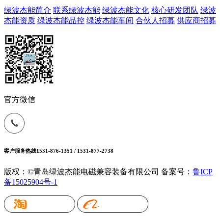
绿波杰能简介
联系绿波杰能
绿波杰能文化
核心研发团队
绿波
杰能资质
绿波杰能品控
绿波杰能车间
合伙人招募
供应商招募
官方微信
客户服务热线
1531-876-1351 / 1531-877-2738
版权：©青岛绿波杰能电磁兼容装备有限公司
备案号：
鲁ICP
备15025904号-1