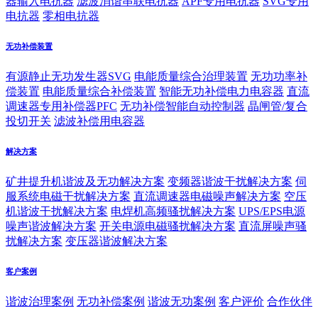
器输入电抗器
滤波消谐串联电抗器
APF专用电抗器
SVG专用
电抗器
零相电抗器
无功补偿装置
有源静止无功发生器SVG
电能质量综合治理装置
无功功率补
偿装置
电能质量综合补偿装置
智能无功补偿电力电容器
直流
调速器专用补偿器PFC
无功补偿智能自动控制器
晶闸管/复合
投切开关
滤波补偿用电容器
解决方案
矿井提升机谐波及无功解决方案
变频器谐波干扰解决方案
伺
服系统电磁干扰解决方案
直流调速器电磁噪声解决方案
空压
机谐波干扰解决方案
电焊机高频骚扰解决方案
UPS/EPS电源
噪声谐波解决方案
开关电源电磁骚扰解决方案
直流屏噪声骚
扰解决方案
变压器谐波解决方案
客户案例
谐波治理案例
无功补偿案例
谐波无功案例
客户评价
合作伙伴