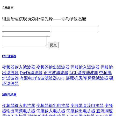
在线留言
谐波治理旗舰 无功补偿先锋——青岛绿波杰能
EMI滤波器
变频器输入滤波器
变频器输出滤波器
伺服输入滤波器
伺服输
出滤波器
Du/Dt滤波器
正弦波滤波器
LCL谐波滤波器
中频电
炉滤波器
有源电力谐波滤波器APF
屏蔽机房/军标级滤波器
磁
环滤波器
滤波电抗器
变频器输入电抗器
变频器输出电抗器
变频器直流电抗器
变频
器输出高频电抗器
伺服输入电抗器
伺服输出电抗器
直流调速