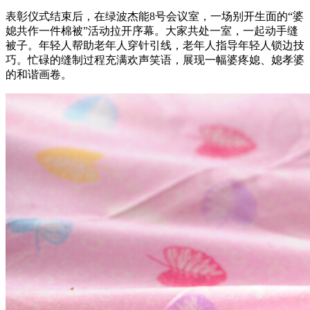
表彰仪式结束后，在绿波杰能8号会议室，一场别开生面的“婆
媳共作一件棉被”活动拉开序幕。大家共处一室，一起动手缝
被子。年轻人帮助老年人穿针引线，老年人指导年轻人锁边技
巧。忙碌的缝制过程充满欢声笑语，展现一幅婆疼媳、媳孝婆
的和谐画卷。