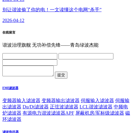
别让谐波偷了你的电！一文读懂这个电网“杀手”
2026-04-12
在线留言
谐波治理旗舰 无功补偿先锋——青岛绿波杰能
EMI滤波器
变频器输入滤波器
变频器输出滤波器
伺服输入滤波器
伺服输
出滤波器
Du/Dt滤波器
正弦波滤波器
LCL谐波滤波器
中频电
炉滤波器
有源电力谐波滤波器APF
屏蔽机房/军标级滤波器
磁
环滤波器
滤波电抗器