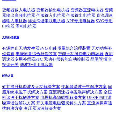
变频器输入电抗器
变频器输出电抗器
变频器直流电抗器
变频
器输出高频电抗器
伺服输入电抗器
伺服输出电抗器
直流调速
器输入电抗器
滤波消谐串联电抗器
APF专用电抗器
SVG专用
电抗器
零相电抗器
无功补偿装置
有源静止无功发生器SVG
电能质量综合治理装置
无功功率补
偿装置
电能质量综合补偿装置
智能无功补偿电力电容器
直流
调速器专用补偿器PFC
无功补偿智能自动控制器
晶闸管/复合
投切开关
滤波补偿用电容器
解决方案
矿井提升机谐波及无功解决方案
变频器谐波干扰解决方案
伺
服系统电磁干扰解决方案
直流调速器电磁噪声解决方案
空压
机谐波干扰解决方案
电焊机高频骚扰解决方案
UPS/EPS电源
噪声谐波解决方案
开关电源电磁骚扰解决方案
直流屏噪声骚
扰解决方案
变压器谐波解决方案