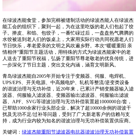
在绿波杰能食堂，参加完棉被缝制活动的绿波杰能人在绿波杰
能工会的组织下，聚到一起，为在这里吃饭的老人们包起了饺
子。擀皮、和馅、包饺子，一番忙碌过后，一盘盘热气腾腾的
水饺被送到老人们的饭桌上，大家用实际行动共同祝愿老人们
节日快乐，孝老爱亲的文明之风吹遍乡野。本次“暖暖重阳 亲
情相伴”重阳节主题活动，用特殊的方式为绿波杰能家中的老
人送去了重阳节祝福，弘扬了重阳节尊老敬老的优良传统，进
一步深化了节日主题，突出文化内涵，涵育文明新风。
青岛绿波杰能自2005年开始专注于变频器、伺服、电焊机、
UPS/EPS、开关电源、中高频电炉、轧机等整流/逆变类设备
的谐波治理与无功补偿，近20年来，已累计产销变频器输入滤
波器、伺服输入滤波器、变频器输出滤波器、伺服输出滤波
器、APF、SVG等谐波治理与无功补偿装置超1000000台/套，
已帮助1000余家行业头部企业，解决了超10000余例的谐波干
扰及无功不足/过补等问题，受到了广大新老客户的信赖与支
持，成为行业内较为知名的谐波治理与无功补偿装置供应商。
关键词：
绿波杰能
重阳节
滤波器
电抗器
谐波
治理
无功
补偿
装置