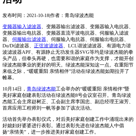
发布时间：2021-10-18
|
作者：青岛绿波杰能
变频器输入滤波器
、变频器输出滤波器、变频器输入电抗器、
变频器输出电抗器、变频器直流平波电抗器、伺服输入滤波
器、
伺服输出滤波器
、伺服输入电抗器、伺服输出电抗器、
Du/Dt滤波器、
正弦波滤波器
、LCL谐波滤波器、有源电力谐
波滤波器APF、有源静止无功发生器SVG等均是绿波杰能的拳
头产品，但拳头再硬，也需要和谐的家庭作为支撑，才能开创
绿波杰能事业的更好的明天。绿波杰能深知这一点。在重阳节
来临之际，“暖暖重阳 亲情相伴”活动在绿波杰能如期拉开了
帷幕。
10月14日，
青岛绿波杰能
工会举办的“暖暖重阳 亲情相伴”暨
美好家庭创建表彰活动在绿波杰能8号会议室召开。青岛绿波
杰能工会主席赵树正、工会副主席李国忠、副总经理王淑芳、
首席应用工程师刘一帆等参加了该次活动。
活动首先举办表彰仪式，对后美好家庭创建工作中涌现出来的
好媳妇好婆婆进行表彰。通过表彰先进在绿波杰能人中倡
扬“亲情美”，进一步推进美好家庭创建工作。