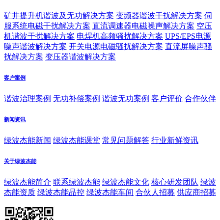
矿井提升机谐波及无功解决方案
变频器谐波干扰解决方案
伺
服系统电磁干扰解决方案
直流调速器电磁噪声解决方案
空压
机谐波干扰解决方案
电焊机高频骚扰解决方案
UPS/EPS电源
噪声谐波解决方案
开关电源电磁骚扰解决方案
直流屏噪声骚
扰解决方案
变压器谐波解决方案
客户案例
谐波治理案例
无功补偿案例
谐波无功案例
客户评价
合作伙伴
新闻资讯
绿波杰能新闻
绿波杰能课堂
常见问题解答
行业新鲜资讯
关于绿波杰能
绿波杰能简介
联系绿波杰能
绿波杰能文化
核心研发团队
绿波
杰能资质
绿波杰能品控
绿波杰能车间
合伙人招募
供应商招募