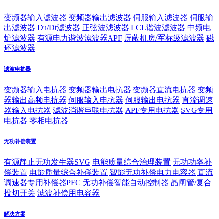
变频器输入滤波器
变频器输出滤波器
伺服输入滤波器
伺服输
出滤波器
Du/Dt滤波器
正弦波滤波器
LCL谐波滤波器
中频电
炉滤波器
有源电力谐波滤波器APF
屏蔽机房/军标级滤波器
磁
环滤波器
滤波电抗器
变频器输入电抗器
变频器输出电抗器
变频器直流电抗器
变频
器输出高频电抗器
伺服输入电抗器
伺服输出电抗器
直流调速
器输入电抗器
滤波消谐串联电抗器
APF专用电抗器
SVG专用
电抗器
零相电抗器
无功补偿装置
有源静止无功发生器SVG
电能质量综合治理装置
无功功率补
偿装置
电能质量综合补偿装置
智能无功补偿电力电容器
直流
调速器专用补偿器PFC
无功补偿智能自动控制器
晶闸管/复合
投切开关
滤波补偿用电容器
解决方案