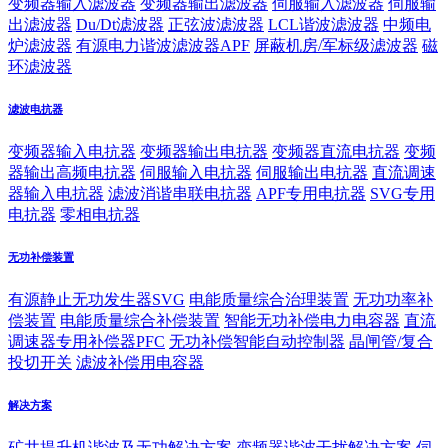
变频器输入滤波器
变频器输出滤波器
伺服输入滤波器
伺服输
出滤波器
Du/Dt滤波器
正弦波滤波器
LCL谐波滤波器
中频电
炉滤波器
有源电力谐波滤波器APF
屏蔽机房/军标级滤波器
磁
环滤波器
滤波电抗器
变频器输入电抗器
变频器输出电抗器
变频器直流电抗器
变频
器输出高频电抗器
伺服输入电抗器
伺服输出电抗器
直流调速
器输入电抗器
滤波消谐串联电抗器
APF专用电抗器
SVG专用
电抗器
零相电抗器
无功补偿装置
有源静止无功发生器SVG
电能质量综合治理装置
无功功率补
偿装置
电能质量综合补偿装置
智能无功补偿电力电容器
直流
调速器专用补偿器PFC
无功补偿智能自动控制器
晶闸管/复合
投切开关
滤波补偿用电容器
解决方案
矿井提升机谐波及无功解决方案
变频器谐波干扰解决方案
伺