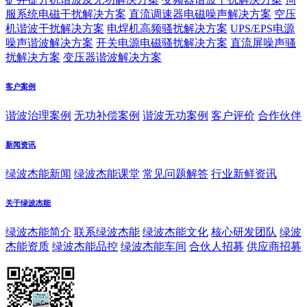
服系统电磁干扰解决方案
直流调速器电磁噪声解决方案
空压
机谐波干扰解决方案
电焊机高频骚扰解决方案
UPS/EPS电源
噪声谐波解决方案
开关电源电磁骚扰解决方案
直流屏噪声骚
扰解决方案
变压器谐波解决方案
客户案例
谐波治理案例
无功补偿案例
谐波无功案例
客户评价
合作伙伴
新闻资讯
绿波杰能新闻
绿波杰能课堂
常见问题解答
行业新鲜资讯
关于绿波杰能
绿波杰能简介
联系绿波杰能
绿波杰能文化
核心研发团队
绿波
杰能资质
绿波杰能品控
绿波杰能车间
合伙人招募
供应商招募