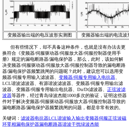
变频器输出端的电压波形实测图
变频器输出端的电流波
但有些情况下，却不具备这种条件，也就是没有办法去更
换符合《变频器
/伺服驱动器/伺服放大器/伺服控制器
使用手
册》规定的漏电断路器/漏电保护器，那么，此时，该如何解
决变频器
/伺服驱动器/伺服放大器/伺服控制器
导致的漏电断路
器/漏电保护器频繁跳闸的问题呢？此时，建议您可以选用变
频器/伺服专用输入滤波器、
变频器/伺服专用输入电抗器
、
LCL谐波滤波器、有源谐波滤波器、变频器/伺服专用输出滤
波器、变频器/伺服专用输出电抗器、Du/Dt滤波器、
正弦波滤
波器
等器件，经过青岛绿波杰能1000多次的验证，证明这些器
件对于解决变频器
/伺服驱动器/伺服放大器/伺服控制器导致的
漏电断路器/漏电保护器频繁跳闸的问题，都是非常有效的。
关键词：
滤波器
电抗器
LCL
谐波
输入
输出
变频器
伺服
正弦波
磁
环
零相
漏电保护器
漏电断路器
谐波
干扰
绿波杰能