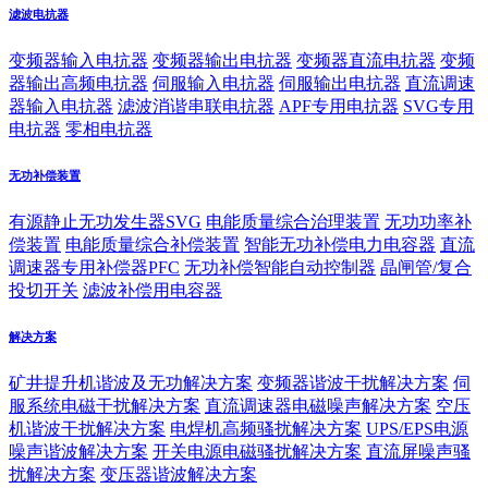
滤波电抗器
变频器输入电抗器
变频器输出电抗器
变频器直流电抗器
变频
器输出高频电抗器
伺服输入电抗器
伺服输出电抗器
直流调速
器输入电抗器
滤波消谐串联电抗器
APF专用电抗器
SVG专用
电抗器
零相电抗器
无功补偿装置
有源静止无功发生器SVG
电能质量综合治理装置
无功功率补
偿装置
电能质量综合补偿装置
智能无功补偿电力电容器
直流
调速器专用补偿器PFC
无功补偿智能自动控制器
晶闸管/复合
投切开关
滤波补偿用电容器
解决方案
矿井提升机谐波及无功解决方案
变频器谐波干扰解决方案
伺
服系统电磁干扰解决方案
直流调速器电磁噪声解决方案
空压
机谐波干扰解决方案
电焊机高频骚扰解决方案
UPS/EPS电源
噪声谐波解决方案
开关电源电磁骚扰解决方案
直流屏噪声骚
扰解决方案
变压器谐波解决方案