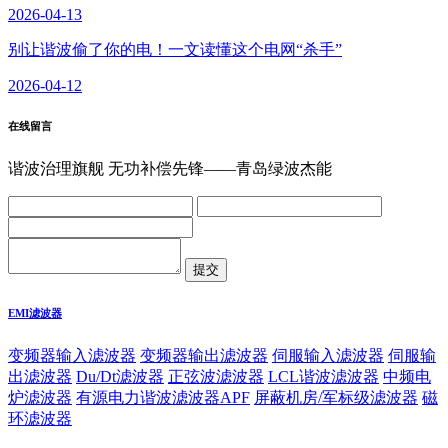
2026-04-13
别让谐波偷了你的电！一文读懂这个电网“杀手”
2026-04-12
在线留言
谐波治理旗舰 无功补偿先锋——青岛绿波杰能
EMI滤波器
变频器输入滤波器
变频器输出滤波器
伺服输入滤波器
伺服输
出滤波器
Du/Dt滤波器
正弦波滤波器
LCL谐波滤波器
中频电
炉滤波器
有源电力谐波滤波器APF
屏蔽机房/军标级滤波器
磁
环滤波器