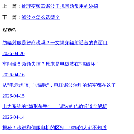
上一篇：
处理变频器谐波干扰问题常用的妙招
下一篇：
滤波器怎么选型？
热门资讯
防辐射服是智商税吗？一文揭穿辐射谣言的真面目
2026-04-20
车间设备频频失控？原来是电磁波在“搞破坏”
2026-04-16
从"电老虎"到"乖猫咪"，电压谐波治理的秘密都在这了
2026-04-15
电力系统的“隐形杀手”——谐波的传输通道全解析
2026-04-14
揭秘！步进和伺服电机的区别，90%的人都不知道