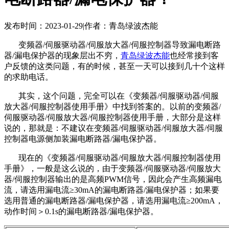
发布时间：2023-01-29
|
作者：青岛绿波杰能
变频器/伺服驱动器/伺服放大器/伺服控制器导致漏电断路
器/漏电保护器的现象层出不穷，
青岛绿波杰能
也经常接到客
户反馈的这类问题，有的时候，甚至一天可以接到几十个这样
的求助电话。
其实，这个问题，完全可以在《变频器
/伺服驱动器/伺服
放大器/伺服控制器
使用手册》中找到答案的。以前的变频器
/
伺服驱动器/伺服放大器/伺服控制器
使用手册，大部分是这样
说的，那就是：不建议在变频器
/伺服驱动器/伺服放大器/伺服
控制器
电源侧加装漏电断路器/漏电保护器。
现在的《变频器
/伺服驱动器/伺服放大器/伺服控制器
使用
手册》，一般是这么说的，由于变频器
/伺服驱动器/伺服放大
器/伺服控制器
输出的是高频PWM信号，因此会产生高频漏电
流，请选用漏电流≥30mA的漏电断路器/漏电保护器；如果要
选用普通的漏电断路器/漏电保护器，请选用漏电流≥200mA，
动作时间＞0.1s的漏电断路器/漏电保护器。