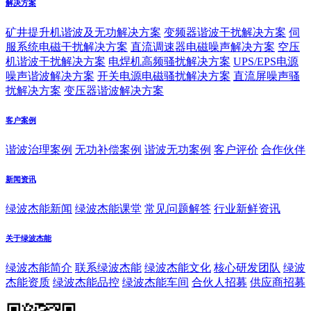
解决方案
矿井提升机谐波及无功解决方案
变频器谐波干扰解决方案
伺
服系统电磁干扰解决方案
直流调速器电磁噪声解决方案
空压
机谐波干扰解决方案
电焊机高频骚扰解决方案
UPS/EPS电源
噪声谐波解决方案
开关电源电磁骚扰解决方案
直流屏噪声骚
扰解决方案
变压器谐波解决方案
客户案例
谐波治理案例
无功补偿案例
谐波无功案例
客户评价
合作伙伴
新闻资讯
绿波杰能新闻
绿波杰能课堂
常见问题解答
行业新鲜资讯
关于绿波杰能
绿波杰能简介
联系绿波杰能
绿波杰能文化
核心研发团队
绿波
杰能资质
绿波杰能品控
绿波杰能车间
合伙人招募
供应商招募