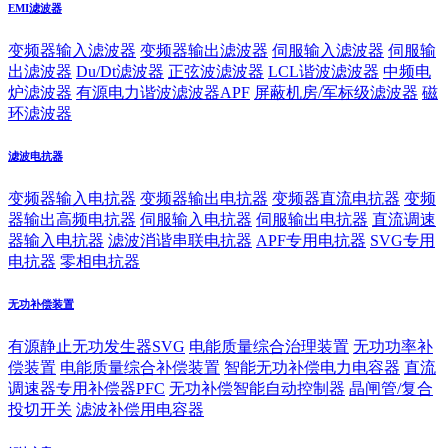
EMI滤波器
变频器输入滤波器
变频器输出滤波器
伺服输入滤波器
伺服输
出滤波器
Du/Dt滤波器
正弦波滤波器
LCL谐波滤波器
中频电
炉滤波器
有源电力谐波滤波器APF
屏蔽机房/军标级滤波器
磁
环滤波器
滤波电抗器
变频器输入电抗器
变频器输出电抗器
变频器直流电抗器
变频
器输出高频电抗器
伺服输入电抗器
伺服输出电抗器
直流调速
器输入电抗器
滤波消谐串联电抗器
APF专用电抗器
SVG专用
电抗器
零相电抗器
无功补偿装置
有源静止无功发生器SVG
电能质量综合治理装置
无功功率补
偿装置
电能质量综合补偿装置
智能无功补偿电力电容器
直流
调速器专用补偿器PFC
无功补偿智能自动控制器
晶闸管/复合
投切开关
滤波补偿用电容器