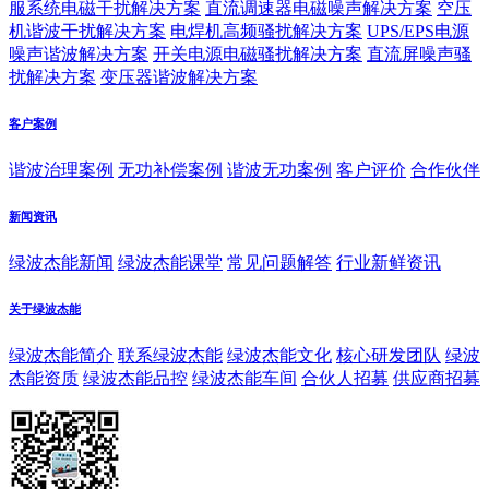
服系统电磁干扰解决方案
直流调速器电磁噪声解决方案
空压
机谐波干扰解决方案
电焊机高频骚扰解决方案
UPS/EPS电源
噪声谐波解决方案
开关电源电磁骚扰解决方案
直流屏噪声骚
扰解决方案
变压器谐波解决方案
客户案例
谐波治理案例
无功补偿案例
谐波无功案例
客户评价
合作伙伴
新闻资讯
绿波杰能新闻
绿波杰能课堂
常见问题解答
行业新鲜资讯
关于绿波杰能
绿波杰能简介
联系绿波杰能
绿波杰能文化
核心研发团队
绿波
杰能资质
绿波杰能品控
绿波杰能车间
合伙人招募
供应商招募