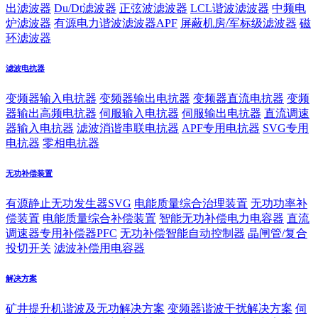
出滤波器
Du/Dt滤波器
正弦波滤波器
LCL谐波滤波器
中频电
炉滤波器
有源电力谐波滤波器APF
屏蔽机房/军标级滤波器
磁
环滤波器
滤波电抗器
变频器输入电抗器
变频器输出电抗器
变频器直流电抗器
变频
器输出高频电抗器
伺服输入电抗器
伺服输出电抗器
直流调速
器输入电抗器
滤波消谐串联电抗器
APF专用电抗器
SVG专用
电抗器
零相电抗器
无功补偿装置
有源静止无功发生器SVG
电能质量综合治理装置
无功功率补
偿装置
电能质量综合补偿装置
智能无功补偿电力电容器
直流
调速器专用补偿器PFC
无功补偿智能自动控制器
晶闸管/复合
投切开关
滤波补偿用电容器
解决方案
矿井提升机谐波及无功解决方案
变频器谐波干扰解决方案
伺