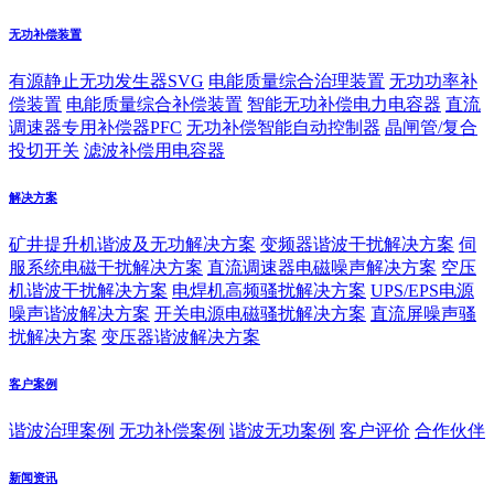
无功补偿装置
有源静止无功发生器SVG
电能质量综合治理装置
无功功率补
偿装置
电能质量综合补偿装置
智能无功补偿电力电容器
直流
调速器专用补偿器PFC
无功补偿智能自动控制器
晶闸管/复合
投切开关
滤波补偿用电容器
解决方案
矿井提升机谐波及无功解决方案
变频器谐波干扰解决方案
伺
服系统电磁干扰解决方案
直流调速器电磁噪声解决方案
空压
机谐波干扰解决方案
电焊机高频骚扰解决方案
UPS/EPS电源
噪声谐波解决方案
开关电源电磁骚扰解决方案
直流屏噪声骚
扰解决方案
变压器谐波解决方案
客户案例
谐波治理案例
无功补偿案例
谐波无功案例
客户评价
合作伙伴
新闻资讯