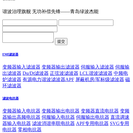
谐波治理旗舰 无功补偿先锋——青岛绿波杰能
EMI滤波器
变频器输入滤波器
变频器输出滤波器
伺服输入滤波器
伺服输
出滤波器
Du/Dt滤波器
正弦波滤波器
LCL谐波滤波器
中频电
炉滤波器
有源电力谐波滤波器APF
屏蔽机房/军标级滤波器
磁
环滤波器
滤波电抗器
变频器输入电抗器
变频器输出电抗器
变频器直流电抗器
变频
器输出高频电抗器
伺服输入电抗器
伺服输出电抗器
直流调速
器输入电抗器
滤波消谐串联电抗器
APF专用电抗器
SVG专用
电抗器
零相电抗器