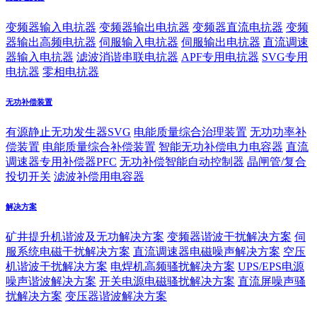
变频器输入电抗器
变频器输出电抗器
变频器直流电抗器
变频
器输出高频电抗器
伺服输入电抗器
伺服输出电抗器
直流调速
器输入电抗器
滤波消谐串联电抗器
APF专用电抗器
SVG专用
电抗器
零相电抗器
无功补偿装置
有源静止无功发生器SVG
电能质量综合治理装置
无功功率补
偿装置
电能质量综合补偿装置
智能无功补偿电力电容器
直流
调速器专用补偿器PFC
无功补偿智能自动控制器
晶闸管/复合
投切开关
滤波补偿用电容器
解决方案
矿井提升机谐波及无功解决方案
变频器谐波干扰解决方案
伺
服系统电磁干扰解决方案
直流调速器电磁噪声解决方案
空压
机谐波干扰解决方案
电焊机高频骚扰解决方案
UPS/EPS电源
噪声谐波解决方案
开关电源电磁骚扰解决方案
直流屏噪声骚
扰解决方案
变压器谐波解决方案