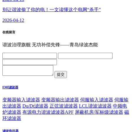
别让谐波偷了你的电！一文读懂这个电网“杀手”
2026-04-12
在线留言
谐波治理旗舰 无功补偿先锋——青岛绿波杰能
EMI滤波器
变频器输入滤波器
变频器输出滤波器
伺服输入滤波器
伺服输
出滤波器
Du/Dt滤波器
正弦波滤波器
LCL谐波滤波器
中频电
炉滤波器
有源电力谐波滤波器APF
屏蔽机房/军标级滤波器
磁
环滤波器
滤波电抗器