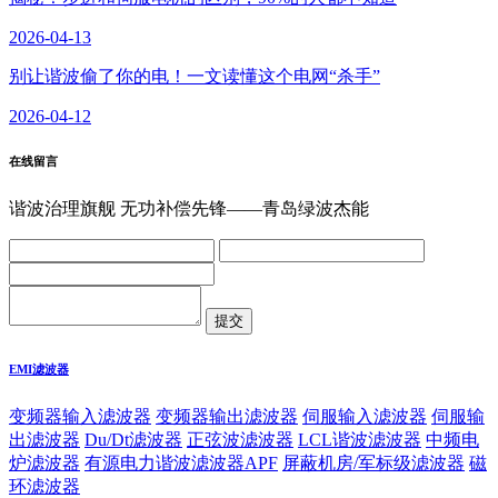
2026-04-13
别让谐波偷了你的电！一文读懂这个电网“杀手”
2026-04-12
在线留言
谐波治理旗舰 无功补偿先锋——青岛绿波杰能
EMI滤波器
变频器输入滤波器
变频器输出滤波器
伺服输入滤波器
伺服输
出滤波器
Du/Dt滤波器
正弦波滤波器
LCL谐波滤波器
中频电
炉滤波器
有源电力谐波滤波器APF
屏蔽机房/军标级滤波器
磁
环滤波器