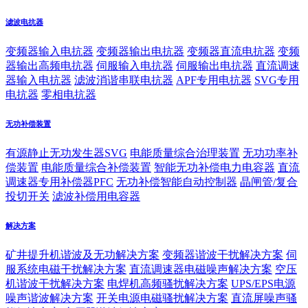
滤波电抗器
变频器输入电抗器
变频器输出电抗器
变频器直流电抗器
变频
器输出高频电抗器
伺服输入电抗器
伺服输出电抗器
直流调速
器输入电抗器
滤波消谐串联电抗器
APF专用电抗器
SVG专用
电抗器
零相电抗器
无功补偿装置
有源静止无功发生器SVG
电能质量综合治理装置
无功功率补
偿装置
电能质量综合补偿装置
智能无功补偿电力电容器
直流
调速器专用补偿器PFC
无功补偿智能自动控制器
晶闸管/复合
投切开关
滤波补偿用电容器
解决方案
矿井提升机谐波及无功解决方案
变频器谐波干扰解决方案
伺
服系统电磁干扰解决方案
直流调速器电磁噪声解决方案
空压
机谐波干扰解决方案
电焊机高频骚扰解决方案
UPS/EPS电源
噪声谐波解决方案
开关电源电磁骚扰解决方案
直流屏噪声骚