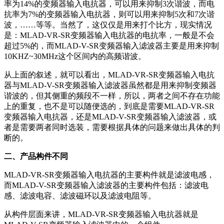
率为14%的变频器输入电抗器，可以用来抑制3次谐波，而电
抗率为7%的变频器输入电抗器，则可以用来抑制5次和7次谐
波，……等等。当然了，这仅仅是用来打个比方，现实情况
是：MLAD-VR-SR变频器输入电抗器的电抗率，一般是不会
超过5%的，而
MLAD-V-SR变频器输入滤波器主要是用来抑制
10KHZ~30MHz这个区间内的高频谐波。
从上面的叙述，就可以看出，MLAD-VR-SR变频器输入电抗
器与
MLAD-V-SR变频器输入滤波器
虽然都是用来抑制变频器
谐波的，但其侧重的频段不一样，所以，两者之间不存在功能
上的重复，也不是可以随便选的，到底是需要
MLAD-VR-SR
变频器输入电抗器
，还是
MLAD-V-SR变频器输入滤波器
，或
者是需要两者同时选装，需要根据具体的问题来做出具体的判
断的。
二、产品构件不同
MLAD-VR-SR变频器输入电抗器的主要构件就是滤波电感
，
而
MLAD-V-SR变频器输入滤波器的主要构件包括：滤波电
感、滤波电容、滤波磁环以及滤波电阻等
。
从构件层面来讲，MLAD-VR-SR变频器输入电抗器就是