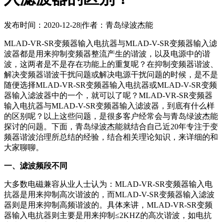
发布时间：2020-12-28
|
作者：青岛绿波杰能
MLAD-VR-SR变频器输入电抗器与
MLAD-V-SR变频器输入滤
波器都是用来抑制变频器整流产生的谐波，以及电源中的谐
波，这两者是不是存在功能上的重复呢？在抑制变频器谐波、
解决变频器谐波干扰问题或解决电源干扰问题的时候，是不是
随便选择
MLAD-VR-SR变频器输入电抗器或
MLAD-V-SR变频
器输入滤波器中的一个，就可以了呢？
MLAD-VR-SR变频器
输入电抗器与
MLAD-V-SR变频器输入滤波器，到底有什么样
的区别呢？以上这些问题，是很多客户经常会与青岛绿波杰能
探讨的问题。下面，青岛绿波杰能就结合自己近20年专注于变
频器谐波治理所总结的经验，结合相关理论知识，来详细的和
大家聊聊。
一、滤波频段不同
大多数电磁兼容从业人士认为：
MLAD-VR-SR变频器输入电
抗器是用来抑制高次谐波的
，而
MLAD-V-SR变频器输入滤波
器则是用来抑制高频谐波的
。具体来讲，MLAD-VR-SR变频
器输入电抗器则主要是用来抑制≤2KHZ的高次谐波，如电抗