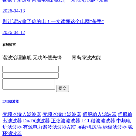
2026-04-13
别让谐波偷了你的电！一文读懂这个电网“杀手”
2026-04-12
在线留言
谐波治理旗舰 无功补偿先锋——青岛绿波杰能
EMI滤波器
变频器输入滤波器
变频器输出滤波器
伺服输入滤波器
伺服输
出滤波器
Du/Dt滤波器
正弦波滤波器
LCL谐波滤波器
中频电
炉滤波器
有源电力谐波滤波器APF
屏蔽机房/军标级滤波器
磁
环滤波器