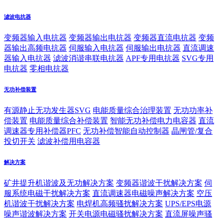
滤波电抗器
变频器输入电抗器
变频器输出电抗器
变频器直流电抗器
变频
器输出高频电抗器
伺服输入电抗器
伺服输出电抗器
直流调速
器输入电抗器
滤波消谐串联电抗器
APF专用电抗器
SVG专用
电抗器
零相电抗器
无功补偿装置
有源静止无功发生器SVG
电能质量综合治理装置
无功功率补
偿装置
电能质量综合补偿装置
智能无功补偿电力电容器
直流
调速器专用补偿器PFC
无功补偿智能自动控制器
晶闸管/复合
投切开关
滤波补偿用电容器
解决方案
矿井提升机谐波及无功解决方案
变频器谐波干扰解决方案
伺
服系统电磁干扰解决方案
直流调速器电磁噪声解决方案
空压
机谐波干扰解决方案
电焊机高频骚扰解决方案
UPS/EPS电源
噪声谐波解决方案
开关电源电磁骚扰解决方案
直流屏噪声骚