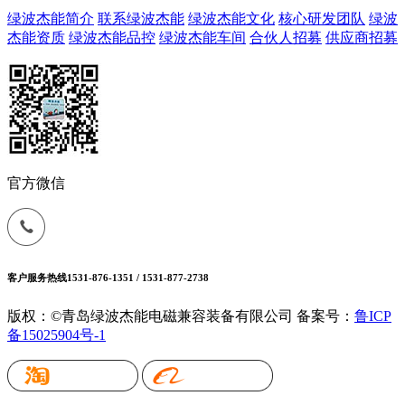
绿波杰能简介
联系绿波杰能
绿波杰能文化
核心研发团队
绿波
杰能资质
绿波杰能品控
绿波杰能车间
合伙人招募
供应商招募
官方微信
客户服务热线
1531-876-1351 / 1531-877-2738
版权：©青岛绿波杰能电磁兼容装备有限公司
备案号：
鲁ICP
备15025904号-1