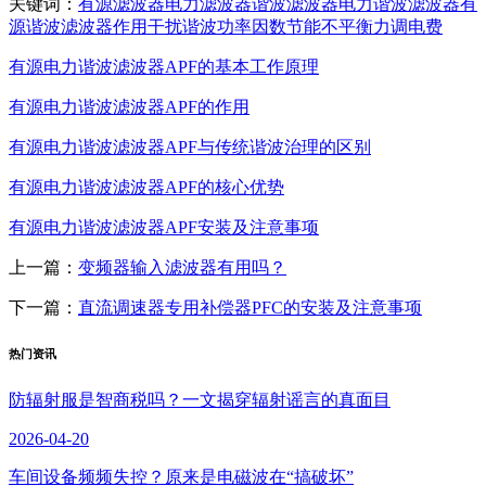
关键词：
有源滤波器
电力滤波器
谐波滤波器
电力谐波滤波器
有
源谐波滤波器
作用
干扰
谐波
功率因数
节能
不平衡
力调电费
有源电力谐波滤波器APF的基本工作原理
有源电力谐波滤波器APF的作用
有源电力谐波滤波器APF与传统谐波治理的区别
有源电力谐波滤波器APF的核心优势
有源电力谐波滤波器APF安装及注意事项
上一篇：
变频器输入滤波器有用吗？
下一篇：
直流调速器专用补偿器PFC的安装及注意事项
热门资讯
防辐射服是智商税吗？一文揭穿辐射谣言的真面目
2026-04-20
车间设备频频失控？原来是电磁波在“搞破坏”