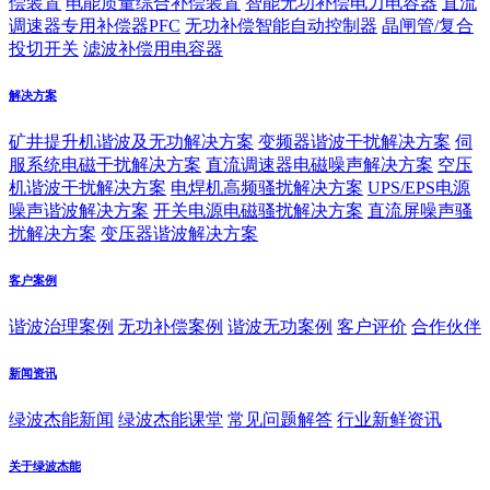
偿装置
电能质量综合补偿装置
智能无功补偿电力电容器
直流
调速器专用补偿器PFC
无功补偿智能自动控制器
晶闸管/复合
投切开关
滤波补偿用电容器
解决方案
矿井提升机谐波及无功解决方案
变频器谐波干扰解决方案
伺
服系统电磁干扰解决方案
直流调速器电磁噪声解决方案
空压
机谐波干扰解决方案
电焊机高频骚扰解决方案
UPS/EPS电源
噪声谐波解决方案
开关电源电磁骚扰解决方案
直流屏噪声骚
扰解决方案
变压器谐波解决方案
客户案例
谐波治理案例
无功补偿案例
谐波无功案例
客户评价
合作伙伴
新闻资讯
绿波杰能新闻
绿波杰能课堂
常见问题解答
行业新鲜资讯
关于绿波杰能