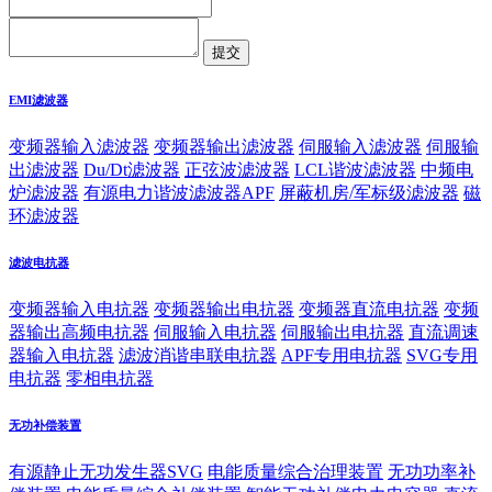
EMI滤波器
变频器输入滤波器
变频器输出滤波器
伺服输入滤波器
伺服输
出滤波器
Du/Dt滤波器
正弦波滤波器
LCL谐波滤波器
中频电
炉滤波器
有源电力谐波滤波器APF
屏蔽机房/军标级滤波器
磁
环滤波器
滤波电抗器
变频器输入电抗器
变频器输出电抗器
变频器直流电抗器
变频
器输出高频电抗器
伺服输入电抗器
伺服输出电抗器
直流调速
器输入电抗器
滤波消谐串联电抗器
APF专用电抗器
SVG专用
电抗器
零相电抗器
无功补偿装置
有源静止无功发生器SVG
电能质量综合治理装置
无功功率补